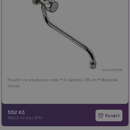
kód 210405
Použití: na studenou vodu * S-ramínko: 25 cm * Materiál:
chrom
552 Kč
456.2 Kč bez DPH