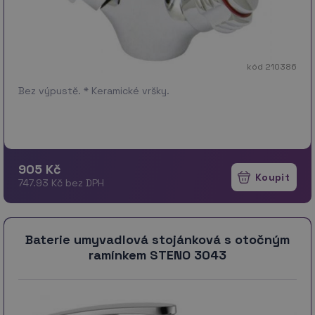
kód 210386
Bez výpustě. * Keramické vršky.
905 Kč
747.93 Kč bez DPH
Baterie umyvadlová stojánková s otočným
ramínkem STENO 3043