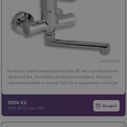
kód 210330
Kvalitní a odolná keramická kartuše 35 mm s prodlouženou
zárukou 5 let. Prvotřídní chromové provedení. Dřezová
nástěnná baterie s roztečí 100 mm a elegantním otočným
ramenem o délce 200 mm. Provedení: chrom V…
více
1334 Kč
1102.48 Kč bez DPH