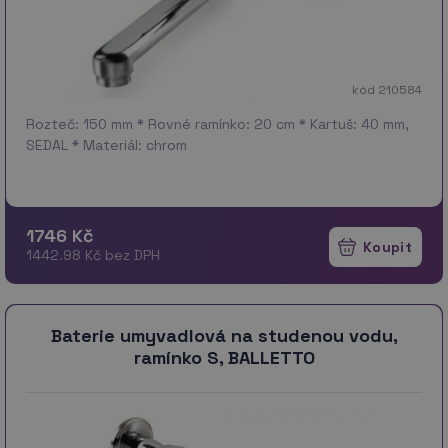
kód 210584
Rozteč: 150 mm * Rovné ramínko: 20 cm * Kartuš: 40 mm,
SEDAL * Materiál: chrom
1746 Kč
1442.98 Kč bez DPH
Baterie umyvadlová na studenou vodu,
ramínko S, BALLETTO