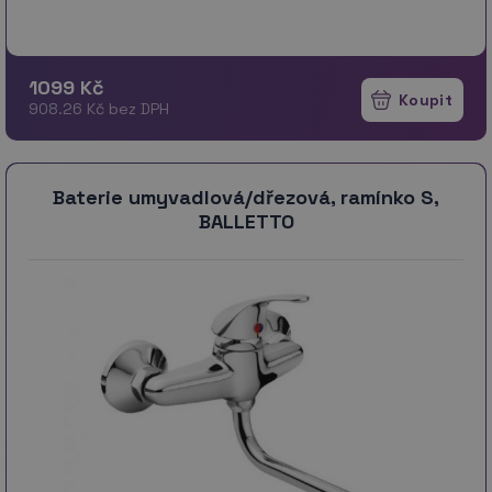
1099 Kč
908.26 Kč bez DPH
Baterie umyvadlová/dřezová, ramínko S,
BALLETTO