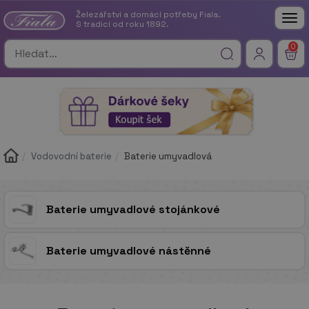
Železářství a domácí potřeby Fiala.
Tog
S tradicí od roku 1892.
nav
0
Vodovodní baterie
Baterie umyvadlová
Baterie umyvadlové stojánkové
Baterie umyvadlové nástěnné