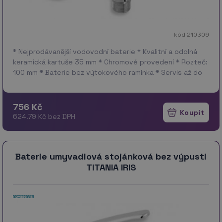
kód 210309
* Nejprodávanější vodovodní baterie * Kvalitní a odolná
keramická kartuše 35 mm * Chromové provedení * Rozteč:
100 mm * Baterie bez výtokového ramínka * Servis až do
domu za 199 Kč *…
více
756 Kč
624.79 Kč bez DPH
Baterie umyvadlová stojánková bez výpusti
TITANIA IRIS