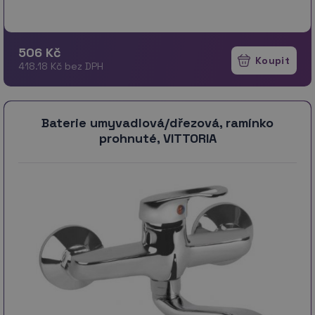
506 Kč
418.18 Kč bez DPH
Baterie umyvadlová/dřezová, ramínko
prohnuté, VITTORIA