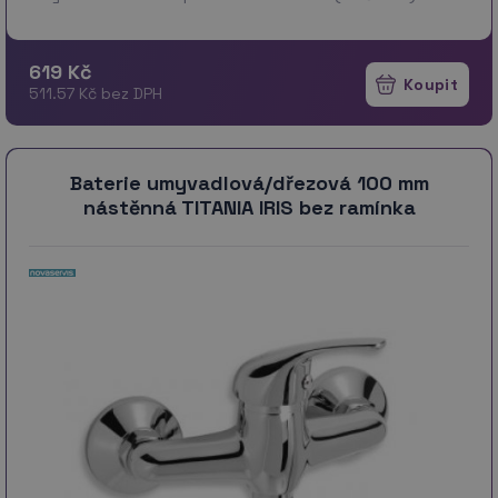
* Servis až do domu za 1…
více
619 Kč
511.57 Kč bez DPH
Baterie umyvadlová/dřezová 100 mm
nástěnná TITANIA IRIS bez ramínka