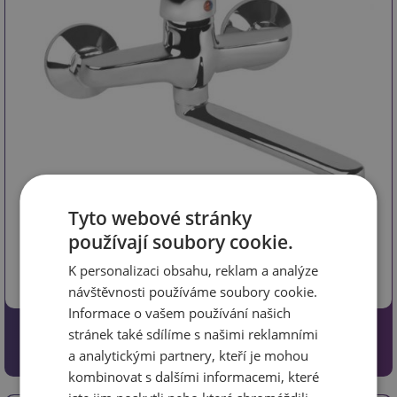
kód 210773
Tyto webové stránky
Rozteč: 150 mm * Rovné ramínko: 20 cm * Kartuš: 35 mm *
používají soubory cookie.
Materiál: chrom
K personalizaci obsahu, reklam a analýze
návštěvnosti používáme soubory cookie.
Informace o vašem používání našich
1099 Kč
stránek také sdílíme s našimi reklamními
908.26 Kč bez DPH
a analytickými partnery, kteří je mohou
kombinovat s dalšími informacemi, které