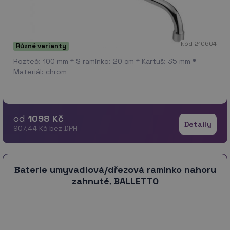
kód 210664
Různé varianty
Rozteč: 100 mm * S ramínko: 20 cm * Kartuš: 35 mm *
Materiál: chrom
od
1098 Kč
Detaily
907.44 Kč bez DPH
Baterie umyvadlová/dřezová ramínko nahoru
zahnuté, BALLETTO