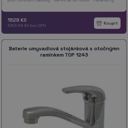
Výška 150mm, šířka 50 mm,…
více
1529 Kč
1263.64 Kč bez DPH
Baterie umyvadlová stojánková s otočnýmn
ramínkem TOP 1243