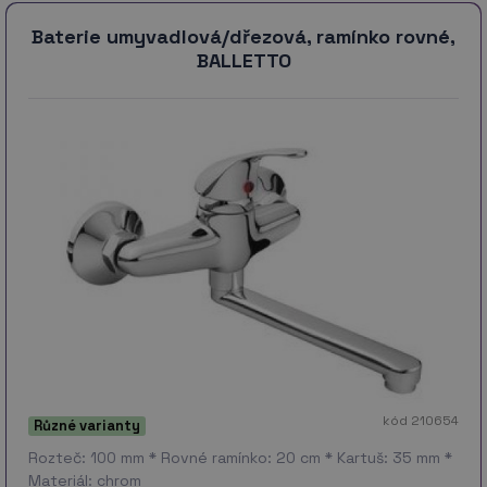
Baterie umyvadlová/dřezová, ramínko rovné,
BALLETTO
kód 210654
Různé varianty
Rozteč: 100 mm * Rovné ramínko: 20 cm * Kartuš: 35 mm *
Materiál: chrom