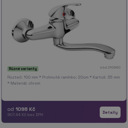
kód 210660
Různé varianty
Rozteč: 100 mm * Prohnuté ramínko: 20cm * Kartuš: 35 mm
* Materiál: chrom
od
1098 Kč
Detaily
907.44 Kč bez DPH