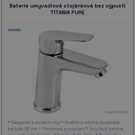
Baterie umyvadlová stojánková bez výpusti
TITANIA PURE
kód 210302
* Elegantní a moderní styl * Kvalitní a odolná keramická
kartuše 35 mm * Chromové provedení * Součástí baterie
jsou i přívodní hadičky * Servis až do domu * Parametry: