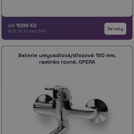
od
1099 Kč
Detaily
908.26 Kč bez DPH
Baterie umyvadlová/dřezová 150 mm,
ramínko rovné, OPERA