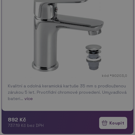
kód *90203,0
Kvalitní a odolná keramická kartuše 35 mm s prodlouženou
zárukou 5 let. Prvotřídní chromové provedení. Umyvadlová
bateri…
více
892 Kč
737.19 Kč bez DPH