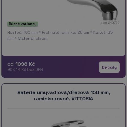
kód 210775
Různé varianty
Rozteč: 100 mm * Prohnuté ramínko: 20 cm * Kartuš: 35
mm * Materiál: chrom
od
1098 Kč
Detaily
907.44 Kč bez DPH
Baterie umyvadlová/dřezová 150 mm,
ramínko rovné, VITTORIA