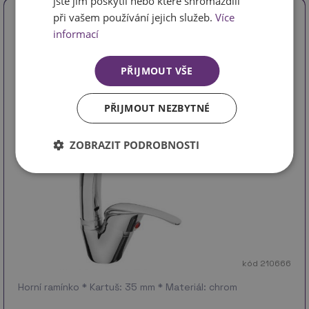
jste jim poskytli nebo které shromáždili
při vašem používání jejich služeb.
Více
Baterie umyvadlová/dřezová stojánková
BALLETTO
informací
PŘIJMOUT VŠE
PŘIJMOUT NEZBYTNÉ
ZOBRAZIT PODROBNOSTI
kód 210666
Horní ramínko * Kartuš: 35 mm * Materiál: chrom