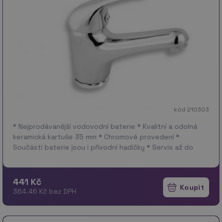
kód 210303
* Nejprodávanější vodovodní baterie * Kvalitní a odolná
keramická kartuše 35 mm * Chromové provedení *
Součástí baterie jsou i přívodní hadičky * Servis až do
domu za 199 Kč * Parametry: Výšk…
více
441 Kč
364.46 Kč bez DPH