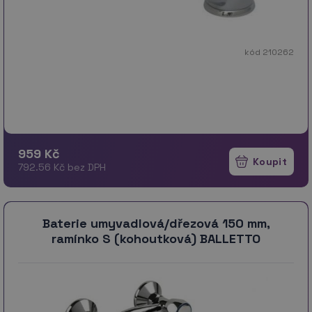
kód 210262
959 Kč
792.56 Kč bez DPH
Baterie umyvadlová/dřezová 150 mm,
ramínko S (kohoutková) BALLETTO