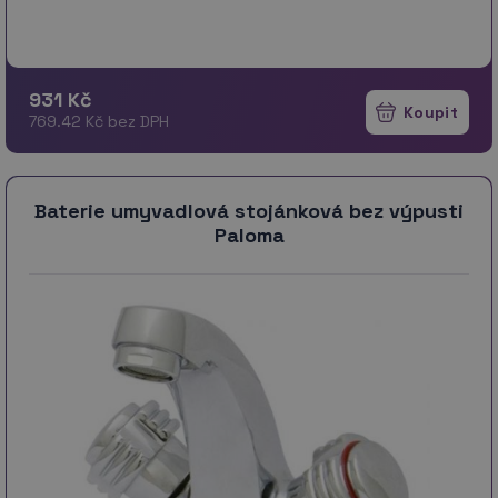
931 Kč
769.42 Kč bez DPH
Baterie umyvadlová stojánková bez výpusti
Paloma