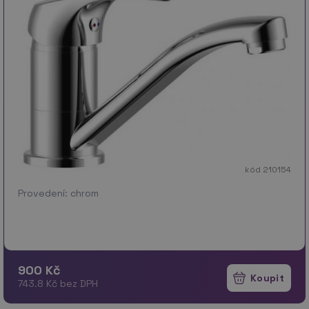
kód 210154
Provedení: chrom
900 Kč
743.8 Kč bez DPH