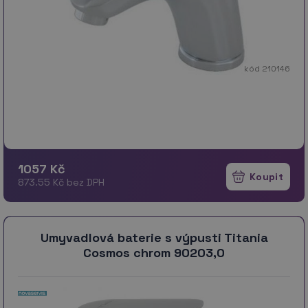
kód 210146
1057 Kč
873.55 Kč bez DPH
Umyvadlová baterie s výpusti Titania
Cosmos chrom 90203,0