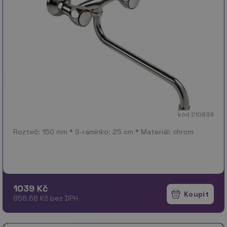
kód 210839
Rozteč: 150 mm * S-ramínko: 25 cm * Materiál: chrom
1039 Kč
858.68 Kč bez DPH