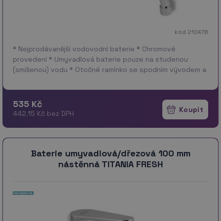
kód 210478
* Nejprodávanější vodovodní baterie * Chromové
provedení * Umyvadlová baterie pouze na studenou
(smíšenou) vodu * Otočné ramínko se spodním vývodem a
délkou 260 mm * Servis až …
více
535 Kč
442.15 Kč bez DPH
Baterie umyvadlová/dřezová 100 mm
nástěnná TITANIA FRESH