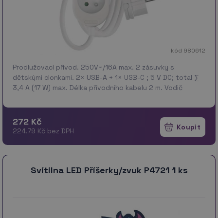
kód 980612
Prodlužovací přívod. 250V~/16A max. 2 zásuvky s
dětskými clonkami. 2× USB-A + 1× USB-C ; 5 V DC; total ∑
3,4 A (17 W) max. Délka přívodního kabelu 2 m. Vodič
H05VV-F3G 1,0 mm2. Výhody produktu Max. zátěž ∑ 3 …
více
272 Kč
224.79 Kč bez DPH
Svítilna LED Příšerky/zvuk P4721 1 ks