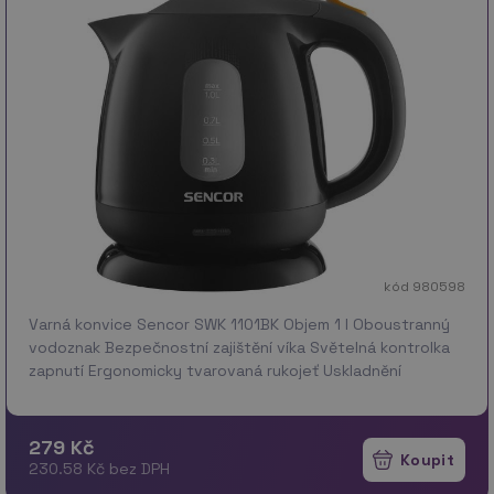
kód 980598
Varná konvice Sencor SWK 1101BK Objem 1 l Oboustranný
vodoznak Bezpečnostní zajištění víka Světelná kontrolka
zapnutí Ergonomicky tvarovaná rukojeť Uskladnění
síťového kabelu v podstavci Vyjímatelný a o…
více
279 Kč
230.58 Kč bez DPH