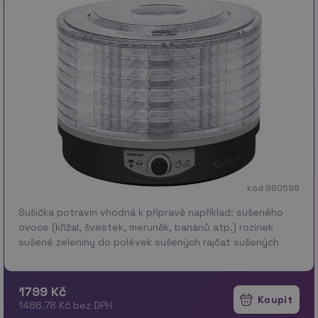
kód 980595
Sušička potravin vhodná k přípravě například: sušeného
ovoce (křížal, švestek, meruněk, banánů atp.) rozinek
sušené zeleniny do polévek sušených rajčat sušených
bylinek bylinkových čajů (máta, lipový květ…
více
1799 Kč
1486.78 Kč bez DPH