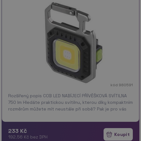
kód 980591
Rozšířený popis COB LED NABÍJECÍ PŘÍVĚŠKOVÁ SVÍTILNA
750 lm Hledáte praktickou svítilnu, kterou díky kompaktním
rozměrům můžete mít neustále při sobě? Pak je pro vás
naše COB LED nabíjecí přívěsková svítiln…
více
233 Kč
192.56 Kč bez DPH