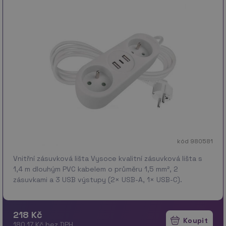
kód 980581
Vnitřní zásuvková lišta Vysoce kvalitní zásuvková lišta s
1,4 m dlouhým PVC kabelem o průměru 1,5 mm², 2
zásuvkami a 3 USB výstupy (2× USB-A, 1× USB-C).
Maximální zatížení 3 680 W (250 V, 16 A) umožňuje připoj…
více
218 Kč
180.17 Kč bez DPH