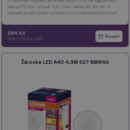
Při montáži na stěnu je nutné použít vrut se zápustnou
hlavou PZ max. průměr 2,5–3 mm, délka 30–40 mm. V
případě použití jiného průměru hrozí poškození plastové
části otvoru. Pokud dojde k poškození plastové čá…
více
284 Kč
234.71 Kč bez DPH
Žárovka LED A40 4,9W E27 NW840