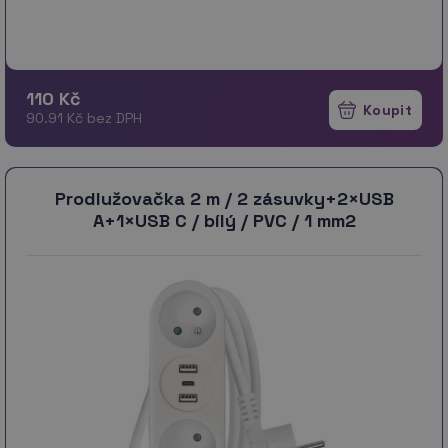
110 Kč
90.91 Kč bez DPH
Prodlužovačka 2 m / 2 zásuvky+2×USB
A+1×USB C / bílý / PVC / 1 mm2