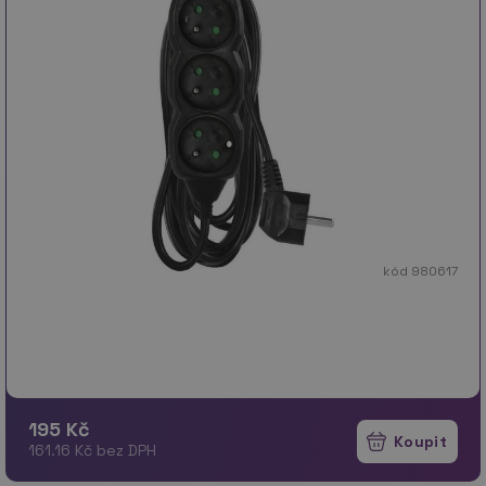
kód 980617
195 Kč
161.16 Kč bez DPH