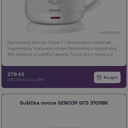
kód 980596
Rychlovarná konvice Objem 1 l Oboustranný vodoznak
Ergonomicky tvarovaná rukojeť Snímatelný a omyvatelný
filtr nečistot a vodního kamene Topné dno z nerezové
oceli se zakrytou topnou spirálou Víko opatřen…
více
279 Kč
230.58 Kč bez DPH
Sušička ovoce SENCOR SFD 3109BK