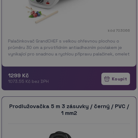
kód 703066
Palačinkovač GrandCHEF s velkou ohřevnou plochou o
průměru 30 cm a prvotřídním antiadhezním povlakem je
vynikající pro snadnou a rychlou přípravu palačinek, omelet
apod. Palačinky připravované na nepřilnavém …
více
1299 Kč
1073.55 Kč bez DPH
Prodlužovačka 5 m 3 zásuvky / černý / PVC /
1 mm2