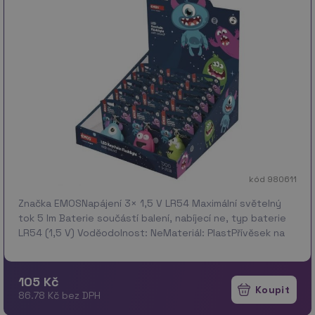
kód 980611
Značka EMOSNapájení 3× 1,5 V LR54 Maximální světelný
tok 5 lm Baterie součástí balení, nabíjecí ne, typ baterie
LR54 (1,5 V) Voděodolnost: NeMateriál: PlastPřívěsek na
zavěšení
105 Kč
86.78 Kč bez DPH