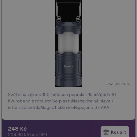
kód 980585
Světelný výkon: 150 lmDosah paprsku: 15 mVýdrž: 10
hVyrobeno z robustního plastuNastavitelná hlava /
intenzita světlaMagnetické dnoNapájeno 3x AAA
bateriemi (nejsou součástí balení)
248 Kč
204.96 Kč bez DPH