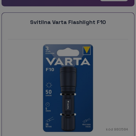
Svítilna Varta Flashlight F10
kód 980584