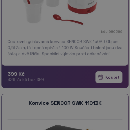
kód 980599
Cestovní rychlovarná konvice SENCOR SWK 150RD Objem
0,5l Zakrytá topná spirála 1 100 W Součástí balení jsou dva
šálky a dvě lžičky Speciální výlevka proti odkapávání
Tlačítko pro otevírání víka Oboustran…
více
399 Kč
329.75 Kč bez DPH
Konvice SENCOR SWK 1101BK