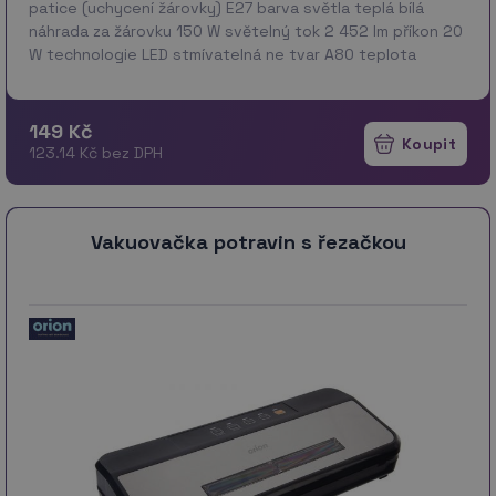
patice (uchycení žárovky) E27 barva světla teplá bílá
náhrada za žárovku 150 W světelný tok 2 452 lm příkon 20
W technologie LED stmívatelná ne tvar A80 teplota
chromatičnosti 2 700 K řada CLASSIC svě…
více
149 Kč
123.14 Kč bez DPH
Vakuovačka potravin s řezačkou