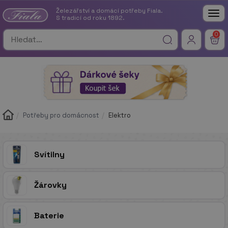
Železářství a domácí potřeby Fiala.
Tog
S tradicí od roku 1892.
nav
0
Potřeby pro domácnost
Elektro
Svítilny
Žárovky
Baterie