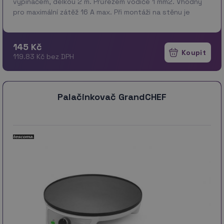
vypínačem, délkou 2 m. Průřezem vodiče 1 mm2. Vhodný
pro maximální zátěž 16 A max. Při montáži na stěnu je
nutné použít vrut se zápustnou hlavou PZ max.…
více
145 Kč
119.83 Kč bez DPH
Palačinkovač GrandCHEF