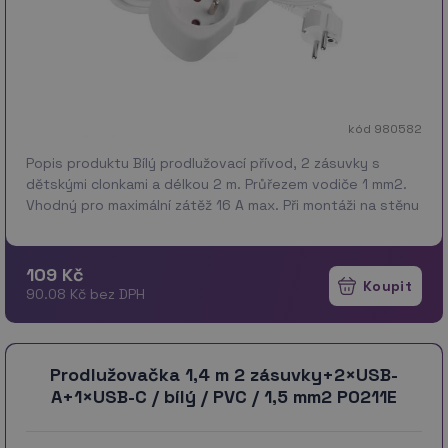
kód 980582
Popis produktu Bílý prodlužovací přívod, 2 zásuvky s
dětskými clonkami a délkou 2 m. Průřezem vodiče 1 mm2.
Vhodný pro maximální zátěž 16 A max. Při montáži na stěnu
je nutné použít vrut se zápustnou hlavou P…
více
109 Kč
90.08 Kč bez DPH
Prodlužovačka 1,4 m 2 zásuvky+2×USB-
A+1×USB-C / bílý / PVC / 1,5 mm2 P0211E