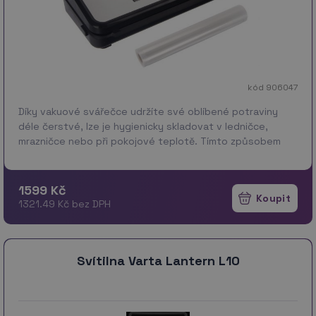
kód 906047
Díky vakuové svářečce udržíte své oblíbené potraviny
déle čerstvé, lze je hygienicky skladovat v ledničce,
mrazničce nebo při pokojové teplotě. Tímto způsobem
uložení prodloužíte jejich čerstvost, bude déle zac…
více
1599 Kč
1321.49 Kč bez DPH
Svítilna Varta Lantern L10