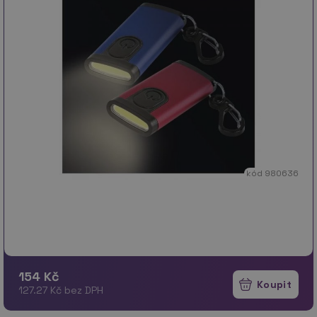
kód 980636
154 Kč
127.27 Kč bez DPH