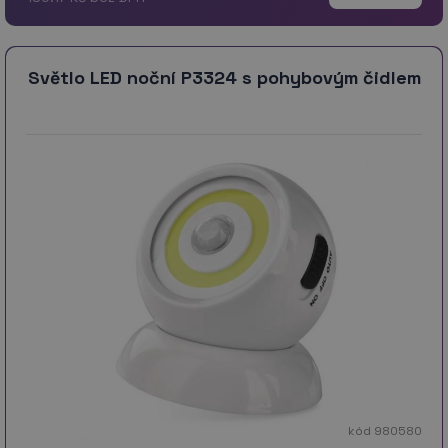
Světlo LED noční P3324 s pohybovým čidlem
kód 980580