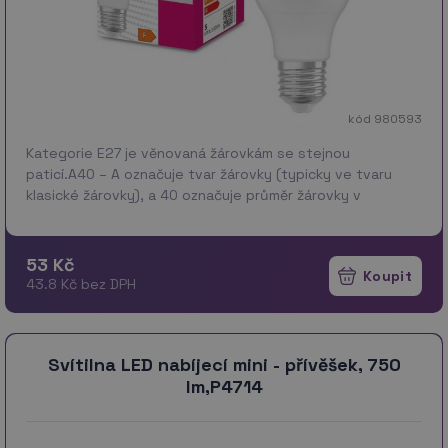
kód 980593
Kategorie E27 je věnovaná žárovkám se stejnou
paticí.A40 – A označuje tvar žárovky (typicky ve tvaru
klasické žárovky), a 40 označuje průměr žárovky v
milimetrech4,9 W označuje příkon žárovky, tedy množství
ene…
více
53 Kč
43.8 Kč bez DPH
Svítilna LED nabíjecí mini - přívěšek, 750
lm,P4714