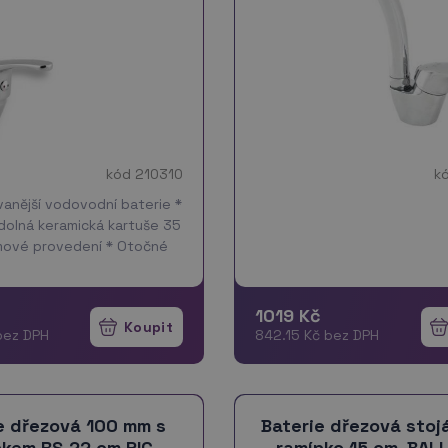
kód 210310
k
vanější vodovodní baterie *
odolná keramická kartuše 35
mové provedení * Otočné
délce 220 mm * Servis až
 199 Kč * Parametry:
e
1019 Kč
bez DPH
842.15 Kč bez DPH
e dřezová 100 mm s
Baterie dřezová stoj
nkem RS 22 cm PIC
ramínko 15 cm, BAL