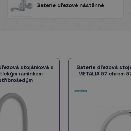
Baterie dřezové nástěnné
dřezová stojánková s
Baterie dřezová sto
stickým ramínkem
METALIA 57 chrom 5
stříbrošedým