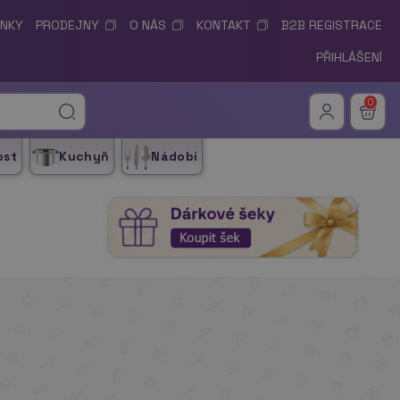
ÍNKY
PRODEJNY
O NÁS
KONTAKT
B2B REGISTRACE
PŘIHLÁŠENÍ
0
ost
Kuchyň
Nádobí