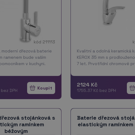
kód 211113
k
a moderní dřezová baterie
Kvalitní a odolná keramická 
ým ramenem bude vaším
KEROX 35 mm s prodlouženo
pomocníkem v kuchyni.
7 let. Prvotřídní chromové p
 si nastavíte rameno do
Stojánková dřezová baterie
ované polohy a pustíte
otočným ramenem a délkou 
 nemusíte držet jako u jin…
Součástí baterie jsou přívod
2124 Kč
hadičky.
 bez DPH
1755.37 Kč bez DPH
dřezová stojánková s
Baterie dřezová stoj
stickým ramínkem
elastickým ramínkem
béžovým