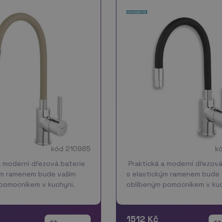
kód 210985
k
a moderní dřezová baterie
Praktická a moderní dřezová
ým ramenem bude vaším
s elastickým ramenem bude 
pomocníkem v kuchyni.
oblíbeným pomocníkem v kuc
 si nastavíte rameno do
Stačí když si nastavíte ram
ované polohy a pustíte
vámi požadované polohy a p
 nemusíte držet jako u jin…
vodu, už ho nemusíte držet j
1512 Kč