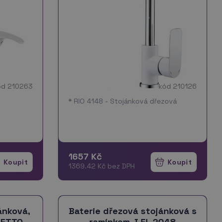
ód 210263
kód 210126
* RIO 4148 - Stojánková dřezová
1657 Kč
1369.42 Kč bez DPH
ánková,
Baterie dřezová stojánková s
LETTO
ramínkem J EL 2048