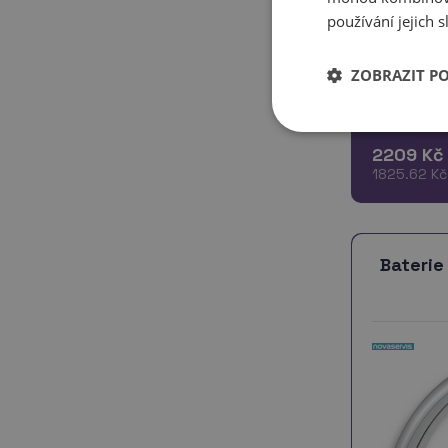
používání jejich 
* Elegantní
keramická 
ZOBRAZIT P
provedení 
207 mm * S
Parametry:
2209 Kč
1825.62 Kč
Baterie