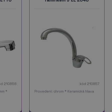
ód 210858
kód 210857
 mm *
Provedení: chrom * Keramická hlava