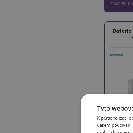
více
1249.59 Kč
Baterie
Tyto webové
K personalizaci 
vašem používání n
mohou kombinovat