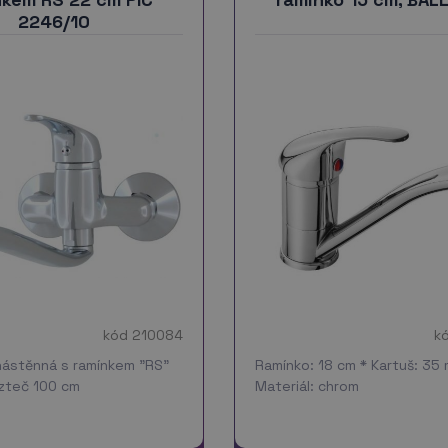
2246/10
kód 210084
k
nástěnná s ramínkem "RS"
Ramínko: 18 cm * Kartuš: 35
zteč 100 cm
Materiál: chrom