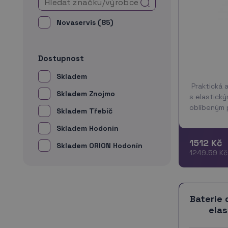
Novaservis (85)
Dostupnost
Skladem
Praktická 
Skladem Znojmo
s elastick
oblíbeným 
Skladem Třebíč
Stačí když
Skladem Hodonín
vámi požad
vodu, už ho
1512 Kč
Skladem ORION Hodonín
více
1249.59 Kč
Baterie 
ela