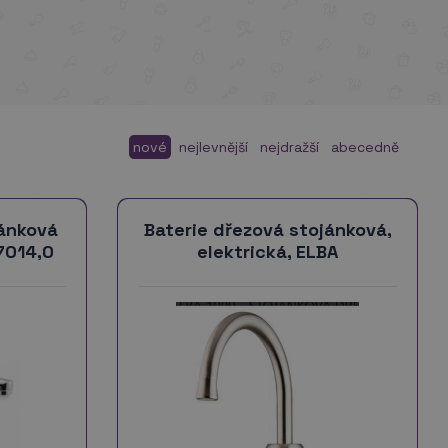
nové
nejlevnější
nejdražší
abecedně
jánková
Baterie dřezová stojánková,
7014,0
elektrická, ELBA