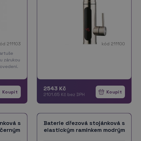
ód 211103
kód 211100
kartuše
u zárukou
rovedení.
 s
220 mm.
ní
2543 Kč
2101.65 Kč bez DPH
ánková s
Baterie dřezová stojánková s
 černým
elastickým ramínkem modrým