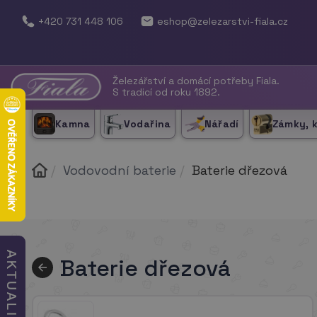
+420 731 448 106
eshop@zelezarstvi-fiala.cz
Železářství a domácí potřeby Fiala.
S tradicí od roku 1892.
Kamna
Vodařina
Nářadí
Zámky, 
Vodovodní baterie
Baterie dřezová
Baterie dřezová