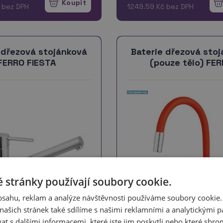
více
 bez DPH
1249.59 Kč bez DPH
 dřezová stojánková
Baterie dřezová sto
FERRO FIESTA
(pouze tělo) FE
 stránky používají soubory cookie.
obsahu, reklam a analýze návštěvnosti používáme soubory cookie.
ašich stránek také sdílíme s našimi reklamními a analytickými par
 s dalšími informacemi, které jste jim poskytli nebo které shro