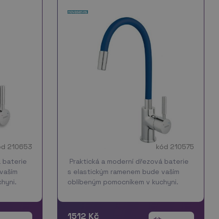
ód 210653
kód 210575
 baterie
Praktická a moderní dřezová baterie
vaším
s elastickým ramenem bude vaším
hyni.
oblíbeným pomocníkem v kuchyni.
eno do
Stačí když si nastavíte rameno do
ustíte
vámi požadované polohy a pustíte
ako u jin…
vodu, už ho nemusíte držet jako u jin…
1512 Kč