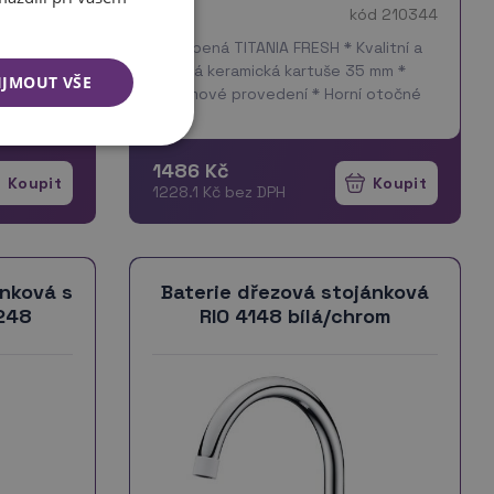
ód 210348
kód 210344
STICKÉHO
* Oblíbená TITANIA FRESH * Kvalitní a
keramická
odolná keramická kartuše 35 mm *
IJMOUT VŠE
provedení
Chromové provedení * Horní otočné
výtokové ramínko v délce 230 mm *
 210352 -
Servis až do domu * Parametry: Výška
34…
více
1486 Kč
1228.1 Kč bez DPH
ánková s
Baterie dřezová stojánková
248
RIO 4148 bílá/chrom