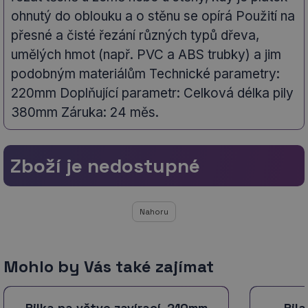
ohnutý do oblouku a o stěnu se opírá Použití na
přesné a čisté řezání různých typů dřeva,
umělých hmot (např. PVC a ABS trubky) a jim
podobným materiálům Technické parametry:
220mm Doplňující parametr: Celková délka pily
380mm Záruka: 24 měs.
Zboží je nedostupné
Nahoru
Mohlo by Vás také zajímat
Pilka na větve zavírací, 210mm
Pil