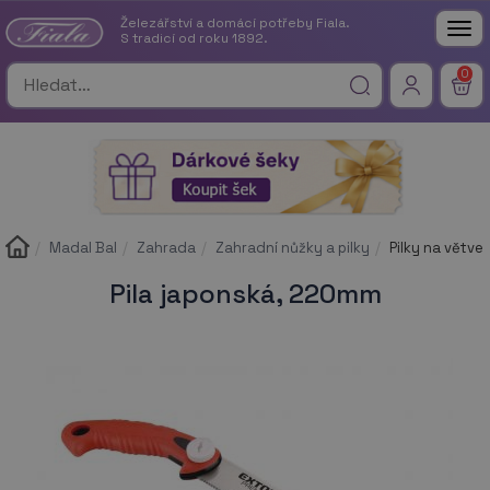
Železářství a domácí potřeby Fiala.
Tog
S tradicí od roku 1892.
nav
0
Madal Bal
Zahrada
Zahradní nůžky a pilky
Pilky na větve
Pila japonská, 220mm