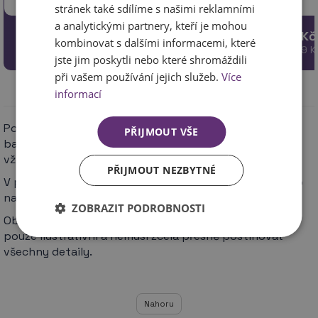
Aretační tlačítko umožňuje rychlou změnu
zavěšení
stránek také sdílíme s našimi reklamními
polohy pilového plátku do dvou různých
Otvor v r
a analytickými partnery, kteří je mohou
pozic Ergono…
více
násady o
235 Kč
340 Kč
kombinovat s dalšími informacemi, které
194.21 Kč bez DPH
280.99 K
jste jim poskytli nebo které shromáždili
při vašem používání jejich služeb.
Více
informací
Pokud budete mít specifický požadavek např. na
PŘIJMOUT VŠE
barevnost, povrchovou úpravu apod., tento uvádějte
vždy ve své objednávce.
PŘIJMOUT NEZBYTNÉ
V případě dotazu nás kontaktujte na 731448106 anebo
na e-mailu –
eshop@zelezarstvi-fiala.cz
. Děkujeme.
ZOBRAZIT PODROBNOSTI
Obrázky u zboží mohou být v některých případech
pouze ilustrativní a nemusí zcela přesně postihovat
všechny detaily.
Nahoru