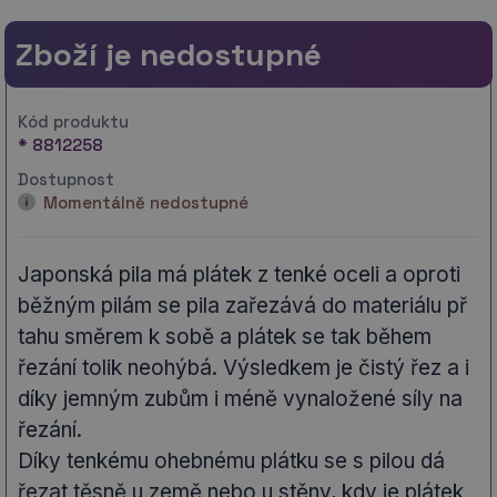
Zboží je nedostupné
Kód produktu
* 8812258
Dostupnost
Momentálně nedostupné
Japonská pila má plátek z tenké oceli a oproti
běžným pilám se pila zařezává do materiálu př
tahu směrem k sobě a plátek se tak během
řezání tolik neohýbá. Výsledkem je čistý řez a i
díky jemným zubům i méně vynaložené síly na
řezání.
Díky tenkému ohebnému plátku se s pilou dá
řezat těsně u země nebo u stěny, kdy je plátek