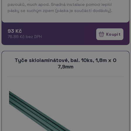
pavouků, much apod. Snadná instalace pomocí lepící
pásky se suchým zipem (páska je součástí dodávky).
Materiál: PES Technické parametry: 100x130cm, bílá Záru…
více
93 Kč
76.86 Kč bez DPH
Tyče sklolaminátové, bal. 10ks, 1,8m x O
7,9mm