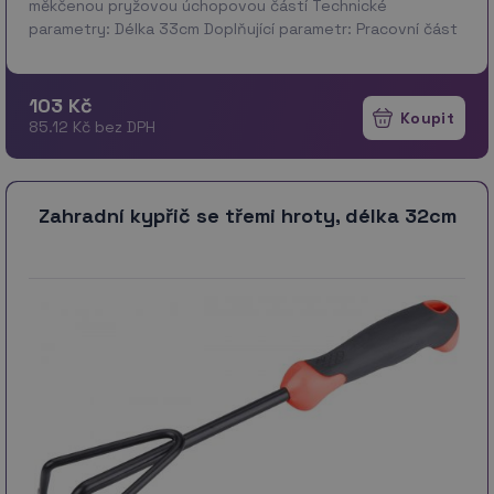
měkčenou pryžovou úchopovou částí Technické
parametry: Délka 33cm Doplňující parametr: Pracovní část
délka 15cm/šířka 6cm, 1,7mm profil plechu Záruka: 24 měs.
103 Kč
85.12 Kč bez DPH
Zahradní kypřič se třemi hroty, délka 32cm