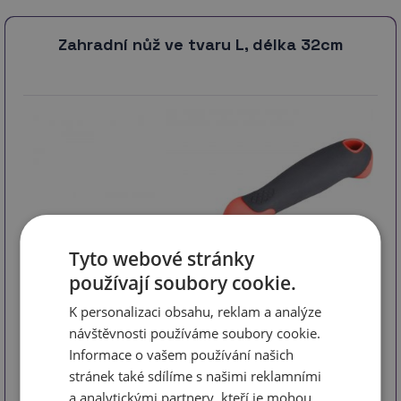
Zahradní nůž ve tvaru L, délka 32cm
Tyto webové stránky
používají soubory cookie.
K personalizaci obsahu, reklam a analýze
návštěvnosti používáme soubory cookie.
Informace o vašem používání našich
kód * 8877045
stránek také sdílíme s našimi reklamními
Ergonomicky tvarovaná rukojeť z polypropylenu s
a analytickými partnery, kteří je mohou