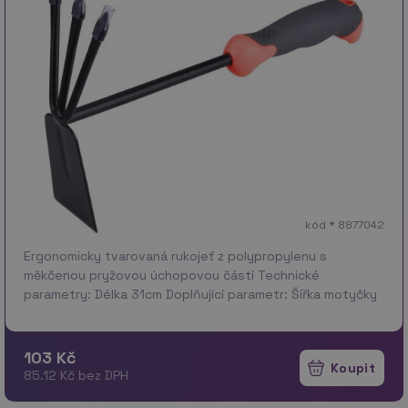
kód * 8877042
Ergonomicky tvarovaná rukojeť z polypropylenu s
měkčenou pryžovou úchopovou částí Technické
parametry: Délka 31cm Doplňující parametr: Šířka motyčky
5,3cm, šíře mezi krajními hroty 6,3cm, 2,5mm profil plechu
Zá…
více
103 Kč
85.12 Kč bez DPH