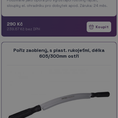
sloupky el. ohradníku pro dobytek apod. Záruka: 24 měs.
290 Kč
239.67 Kč bez DPH
Poříz zaoblený, s plast. rukojeťmi, délka
605/300mm ostří