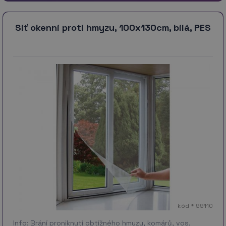
Síť okenní proti hmyzu, 100x130cm, bílá, PES
kód * 99110
Info: Brání proniknutí obtížného hmyzu, komárů, vos,