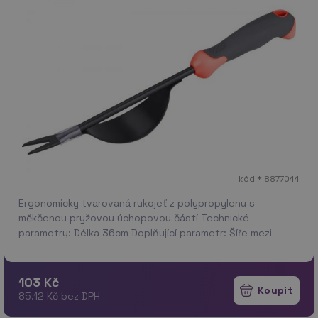
kód * 8877044
Ergonomicky tvarovaná rukojeť z polypropylenu s
měkčenou pryžovou úchopovou částí Technické
parametry: Délka 36cm Doplňující parametr: Šíře mezi
koncovými hroty 1,5cm Záruka: 24 měs.
103 Kč
85.12 Kč bez DPH