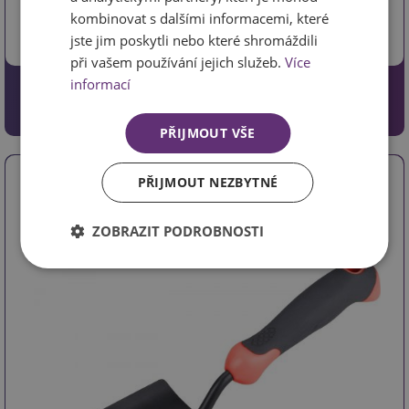
měkčenou pryžovou úchopovou částí Technické
kombinovat s dalšími informacemi, které
parametry: Délka 32cm Doplňující parametr: Šířka spodní
jste jim poskytli nebo které shromáždili
části 6cm, 2,5mm profil plechu Záruka: 24 měs.
při vašem používání jejich služeb.
Více
informací
103 Kč
85.12 Kč bez DPH
PŘIJMOUT VŠE
Zahradní lopatka široká, délka 32cm
PŘIJMOUT NEZBYTNÉ
ZOBRAZIT PODROBNOSTI