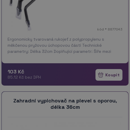
kód * 8877043
Ergonomicky tvarovaná rukojeť z polypropylenu s
měkčenou pryžovou úchopovou částí Technické
parametry: Délka 32cm Doplňující parametr: Šíře mezi
krajními hroty 9cm Záruka: 24 měs.
103 Kč
85.12 Kč bez DPH
Zahradní vypichovač na plevel s oporou,
délka 36cm