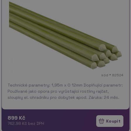
kód * 82524
Technické parametry: 1,95m x O 12mm Doplňující parametr:
Používané jako opora pro vyrůstající rostliny rajčat,
sloupky el. ohradníku pro dobytek apod. Záruka: 24 měs.
899 Kč
742.98 Kč bez DPH