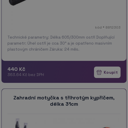
kód * 8812303
Technické parametry: Délka 605/300mm ostří Doplňující
parametr: Úhel ostří je cca 30° a je opatřeno masivním
plastovým chráničem Záruka: 24 měs.
440 Kč
363.64 Kč bez DPH
Zahradní motyčka s tříhrotým kypřičem,
délka 31cm