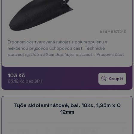
kód * 8877040
Ergonomicky tvarovaná rukojeť z polypropylenu s
měkčenou pryžovou úchopovou částí Technické
parametry: Délka 32cm Doplňující parametr: Pracovní část
délka 14cm/šířka 8cm, 1,7mm profil plechu Záruka: 24 měs.
103 Kč
85.12 Kč bez DPH
Tyče sklolaminátové, bal. 10ks, 1,95m x O
12mm