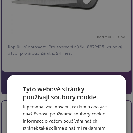
kód * 8872105A
Doplňující parametr: Pro zahradní nůžky 8872105, kruhový
otvor pro šroub Záruka: 24 měs.
66 Kč
54.55 Kč bez DPH
Tyto webové stránky
používají soubory cookie.
K personalizaci obsahu, reklam a analýze
Nůžky zahradnické, 215mm, SK5
návštěvnosti používáme soubory cookie.
Informace o vašem používání našich
stránek také sdílíme s našimi reklamními