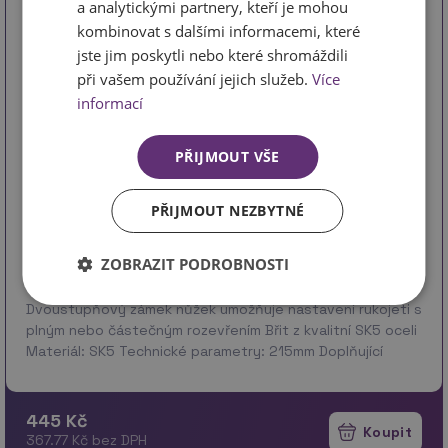
a analytickými partnery, kteří je mohou
kombinovat s dalšími informacemi, které
jste jim poskytli nebo které shromáždili
při vašem používání jejich služeb.
Více
informací
PŘIJMOUT VŠE
PŘIJMOUT NEZBYTNÉ
ZOBRAZIT PODROBNOSTI
kód * 8872102
Dvoustupňový zámek nůžek umožňuje nastavení rukojeti s
plným nebo částečným rozevřením Břit z kvalitní SK5 oceli
Materiál: SK5 Technické parametry: 215mm Doplňující
parametr: Na stříhání větví do průměru 20mm Z…
více
445 Kč
367.77 Kč bez DPH