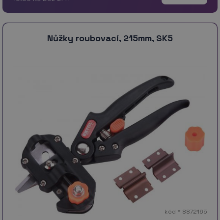
Nůžky roubovací, 215mm, SK5
kód * 8872165