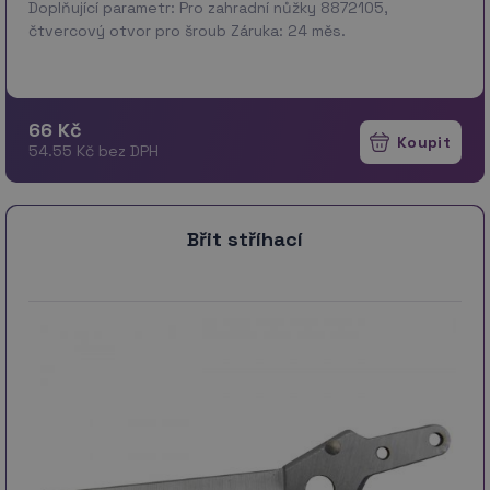
Doplňující parametr: Pro zahradní nůžky 8872105,
čtvercový otvor pro šroub Záruka: 24 měs.
66 Kč
54.55 Kč bez DPH
Břit stříhací