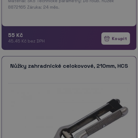
Materiál: SK5 Technické parametry: Do roub. nůžek
8872165 Záruka: 24 měs.
55 Kč
45.45 Kč bez DPH
Nůžky zahradnické celokovové, 210mm, HCS