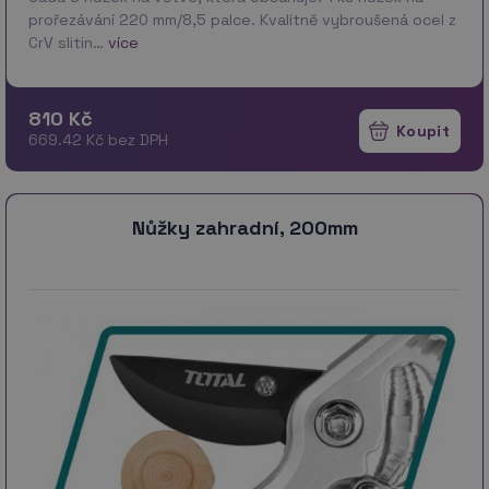
prořezávání 220 mm/8,5 palce. Kvalitně vybroušená ocel z
CrV slitin…
více
810 Kč
669.42 Kč bez DPH
Nůžky zahradní, 200mm