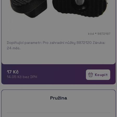
kód * 8872197
Doplňující parametr: Pro zahradní nůžky 8872120 Záruka:
24 měs.
17 Kč
14.05 Kč bez DPH
Pružina