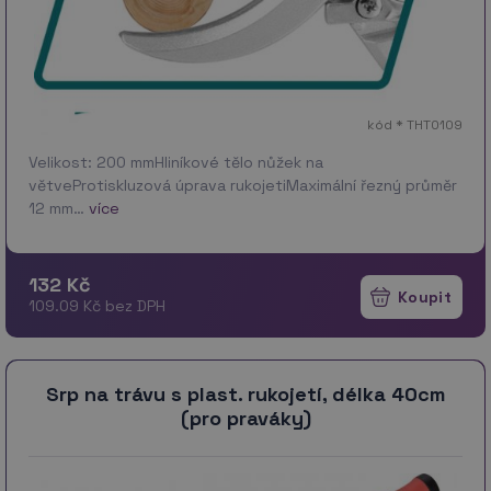
kód * THT0109
Velikost: 200 mmHliníkové tělo nůžek na
větveProtiskluzová úprava rukojetiMaximální řezný průměr
12 mm…
více
132 Kč
109.09 Kč bez DPH
Srp na trávu s plast. rukojetí, délka 40cm
(pro praváky)