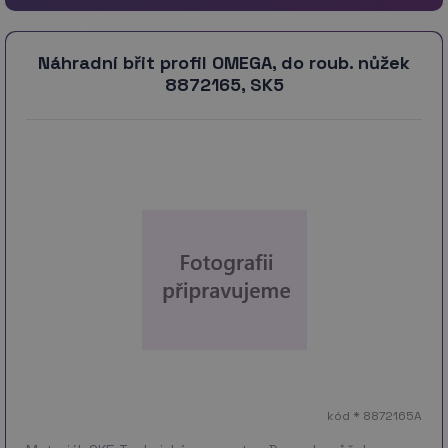
Náhradní břit profil OMEGA, do roub. nůžek
8872165, SK5
kód * 8872165A