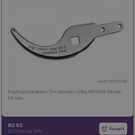
kód * 8872108B
Doplňující parametr: Pro zahradní nůžky 8872108 Záruka:
24 měs.
82 Kč
67.77 Kč bez DPH