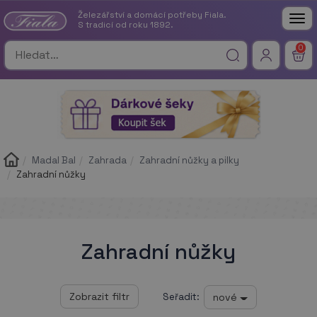
Železářství a domácí potřeby Fiala.
Tog
S tradicí od roku 1892.
nav
0
Madal Bal
Zahrada
Zahradní nůžky a pilky
Zahradní nůžky
Zahradní nůžky
nové
Seřadit: