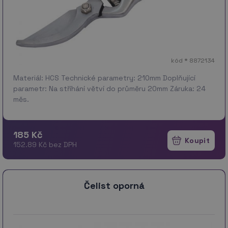
kód * 8872134
Materiál: HCS Technické parametry: 210mm Doplňující
parametr: Na stříhání větví do průměru 20mm Záruka: 24
měs.
185 Kč
152.89 Kč bez DPH
Čelist oporná