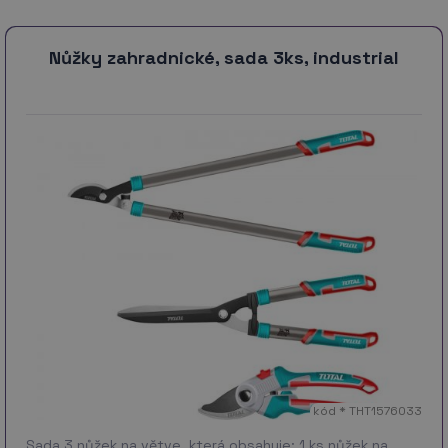
Nůžky zahradnické, sada 3ks, industrial
kód * THT1576033
Sada 3 nůžek na větve, která obsahuje: 1 ks nůžek na