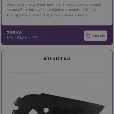
Vhodné pro roubování např. vinné révy nebo ovocných
stromů Se třemi vyměnitelnými roubovacími břity ve
tvaru/profilu písmen U, V, Ω pro přesné a těsné
naroubování Materiál: SK5 Technické parametry: 215mm
Doplň…
více
395 Kč
326.45 Kč bez DPH
Břit stříhací