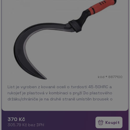
kód * 8877100
List je vyroben z kované oceli o tvrdosti 45-50HRC a
rukojeť je plastová v kombinaci s pryží Do plastového
držáku/chrániče je na druhé straně umístěn brousek o
rozměrech 80x18x4mm Technické parametry: Délka 40c…
více
370 Kč
305.79 Kč bez DPH