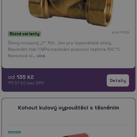
kód *F09
Různé varianty
Šikmý mosazný „Y“ filtr. Jen pro topenářské účely.
Maximální tlak 1 MPa maximální pracovní teplota 100 °C
Nerezové sí…
více
od
135 Kč
Detaily
111.57 Kč bez DPH
Kohout kulový vypouštěcí s těsněním