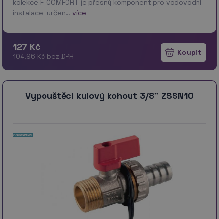
kolekce F-COMFORT je přesný komponent pro vodovodní
instalace, určen…
více
127 Kč
104.96 Kč bez DPH
Vypouštěcí kulový kohout 3/8" ZSSN10