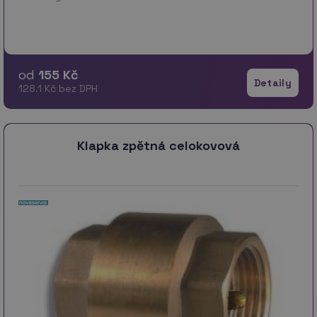
od
155 Kč
Detaily
128.1 Kč bez DPH
Klapka zpětná celokovová