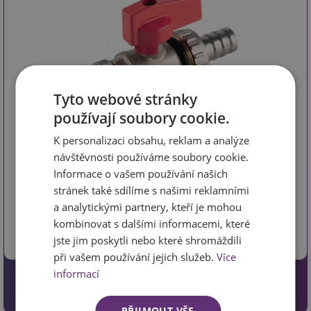
Tyto webové stránky
používají soubory cookie.
K personalizaci obsahu, reklam a analýze
návštěvnosti používáme soubory cookie.
Informace o vašem používání našich
kód *ZSUN2
Různé varianty
stránek také sdílíme s našimi reklamními
Odtokový kulový ventil s těsněním, šroubovací, z kolekce
a analytickými partnery, kteří je mohou
F-COMFORT je přesný instalační prvek pro vodovodní
kombinovat s dalšími informacemi, které
systémy, ur…
více
jste jim poskytli nebo které shromáždili
při vašem používání jejich služeb.
Více
informací
od
164 Kč
Detaily
135.54 Kč bez DPH
PŘIJMOUT VŠE