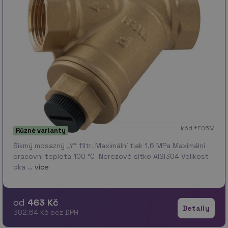
kód *F05M
Různé varianty
Šikmý mosazný „Y“ filtr. Maximální tlak 1,6 MPa Maximální
pracovní teplota 100 °C Nerezové sítko AISI304 Velikost
oka …
více
od
463 Kč
Detaily
382.64 Kč bez DPH