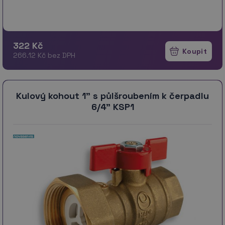
322 Kč
266.12 Kč bez DPH
Kulový kohout 1" s půlšroubením k čerpadlu
6/4" KSP1