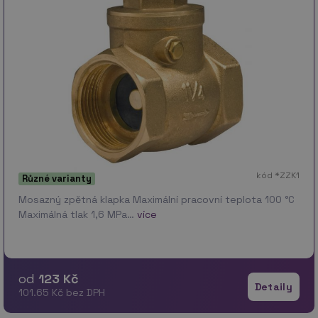
kód *ZZK1
Různé varianty
Mosazný zpětná klapka Maximální pracovní teplota 100 °C
Maximálná tlak 1,6 MPa…
více
od
123 Kč
Detaily
101.65 Kč bez DPH