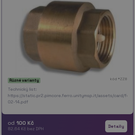
kód *ZZ8
Různé varianty
Technický list:
https://static.pr2.pimcore.ferro.unitymsp.it/assets/card/f
02-14.pdf
od
100 Kč
Detaily
82.64 Kč bez DPH