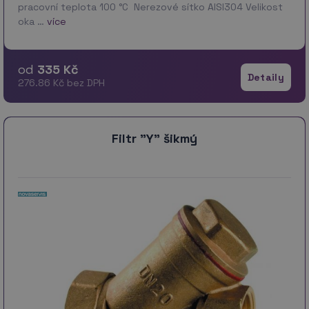
pracovní teplota 100 °C Nerezové sítko AISI304 Velikost
oka …
více
od
335 Kč
Detaily
276.86 Kč bez DPH
Filtr "Y" šikmý