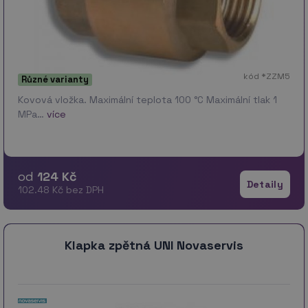
kód *ZZM5
Různé varianty
Kovová vložka. Maximální teplota 100 °C Maximální tlak 1
MPa…
více
od
124 Kč
Detaily
102.48 Kč bez DPH
Klapka zpětná UNI Novaservis