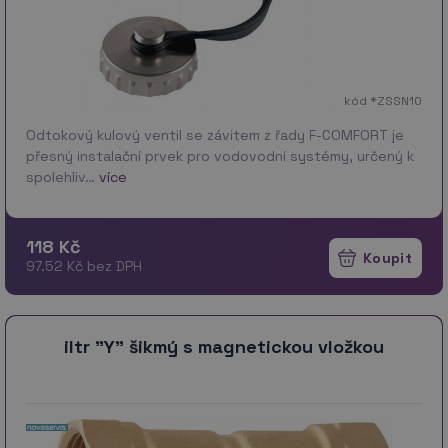
kód *ZSSN10
Odtokový kulový ventil se závitem z řady F-COMFORT je
přesný instalační prvek pro vodovodní systémy, určený k
spolehliv…
více
118 Kč
97.52 Kč bez DPH
iltr "Y" šikmý s magnetickou vložkou