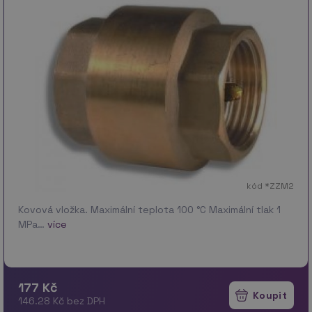
kód *ZZM2
Kovová vložka. Maximální teplota 100 °C Maximální tlak 1
MPa…
více
177 Kč
146.28 Kč bez DPH