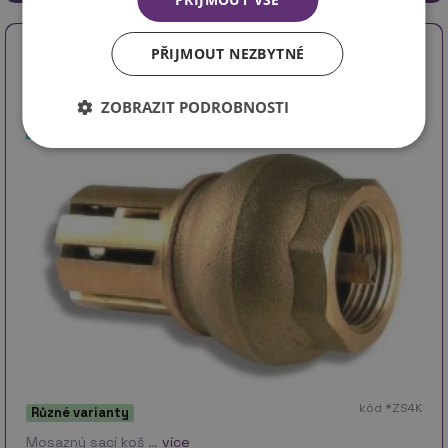
Koš sací mosaz Novaservis
PŘIJMOUT NEZBYTNÉ
ZOBRAZIT PODROBNOSTI
kód *ZS4K
Různé varianty
Mosazný sací koš …
více