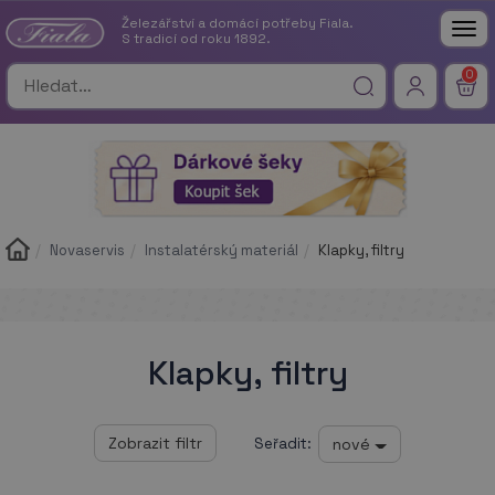
Železářství a domácí potřeby Fiala.
Tog
S tradicí od roku 1892.
nav
0
Novaservis
Instalatérský materiál
Klapky, filtry
Klapky, filtry
nové
Seřadit: