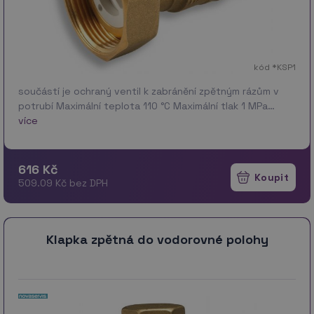
kód *KSP1
součástí je ochraný ventil k zabránění zpětným rázům v
potrubí Maximální teplota 110 °C Maximální tlak 1 MPa…
více
616 Kč
509.09 Kč bez DPH
Klapka zpětná do vodorovné polohy