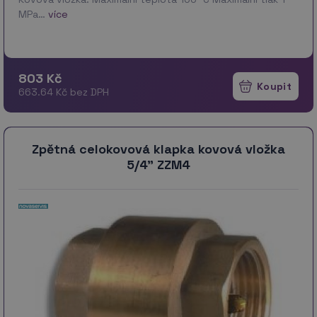
MPa…
více
803 Kč
663.64 Kč bez DPH
Zpětná celokovová klapka kovová vložka
5/4" ZZM4