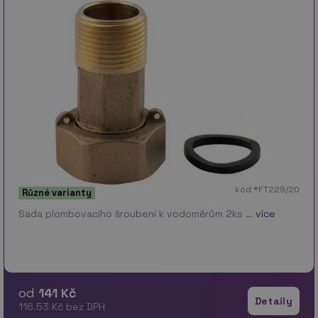
kód *FT229/20
Různé varianty
Sada plombovacího šroubení k vodoměrům 2ks …
více
od
141 Kč
Detaily
116.53 Kč bez DPH