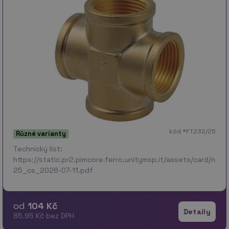
kód *FT232/25
Různé varianty
Technický list:
https://static.pr2.pimcore.ferro.unitymsp.it/assets/card/no
25_cs_2026-07-11.pdf
od
104 Kč
Detaily
85.95 Kč bez DPH