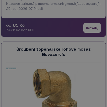
https://static.pr2.pimcore.ferro.unitymsp.it/assets/card/no
25_cs_2026-07-11.pdf
od
85 Kč
Detaily
70.25 Kč bez DPH
Šroubení topenářské rohové mosaz
Novaservis