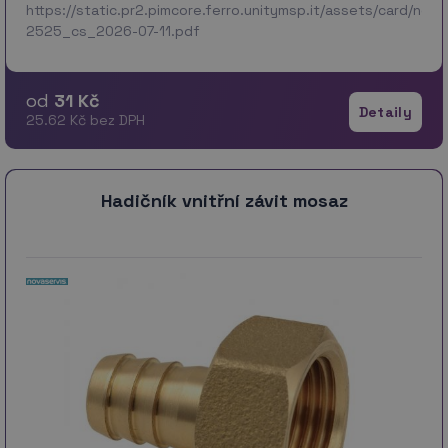
https://static.pr2.pimcore.ferro.unitymsp.it/assets/card/no
2525_cs_2026-07-11.pdf
od
31 Kč
Detaily
25.62 Kč bez DPH
Hadičník vnitřní závit mosaz