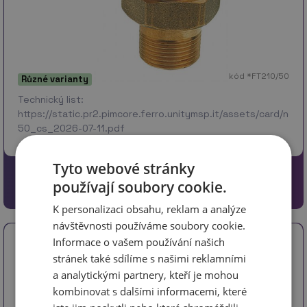
kód *FT210/50
Různé varianty
Technický list:
https://static.pr2.pimcore.ferro.unitymsp.it/assets/card/no
50_cs_2026-07-11.pdf
Tyto webové stránky
od
78 Kč
Detaily
používají soubory cookie.
64.46 Kč bez DPH
K personalizaci obsahu, reklam a analýze
návštěvnosti používáme soubory cookie.
Informace o vašem používání našich
Víčko mosaz PROFI Novaservis
stránek také sdílíme s našimi reklamními
a analytickými partnery, kteří je mohou
kombinovat s dalšími informacemi, které