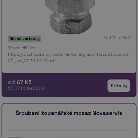
kód *FT211/20
Různé varianty
Technický list:
https://static.pr2.pimcore.ferro.unitymsp.it/assets/card/no
20_cs_2026-07-11.pdf
od
67 Kč
Detaily
55.37 Kč bez DPH
Šroubení topenářské mosaz Novaservis