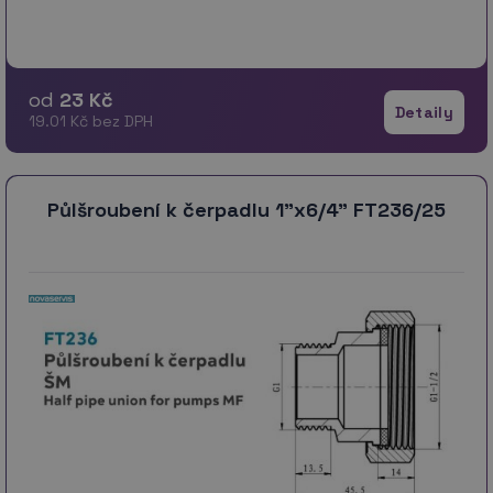
od
23 Kč
Detaily
19.01 Kč bez DPH
Půlšroubení k čerpadlu 1"x6/4" FT236/25