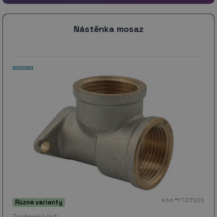
Nástěnka mosaz
kód *FT231/20
Různé varianty
Technický list: