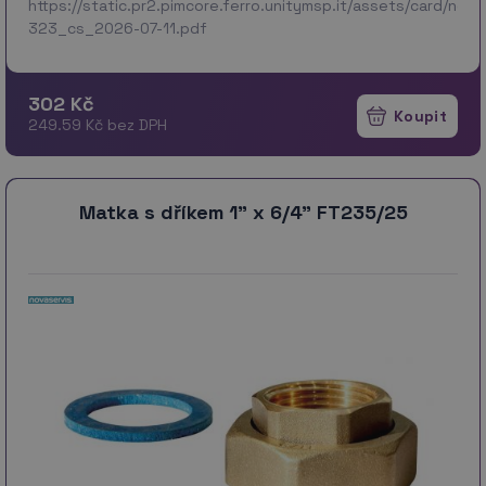
https://static.pr2.pimcore.ferro.unitymsp.it/assets/card/no
323_cs_2026-07-11.pdf
302 Kč
249.59 Kč bez DPH
Matka s dříkem 1" x 6/4" FT235/25