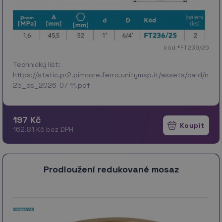
kód *FT236/25
Technický list:
https://static.pr2.pimcore.ferro.unitymsp.it/assets/card/no
25_cs_2026-07-11.pdf
197 Kč
162.81 Kč bez DPH
Prodloužení redukované mosaz