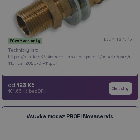
kód *FT214/115
Různé varianty
Technický list:
https://static.pr2.pimcore.ferro.unitymsp.it/assets/card/no
115_cs_2026-07-11.pdf
od
123 Kč
Detaily
101.65 Kč bez DPH
Vsuvka mosaz PROFI Novaservis