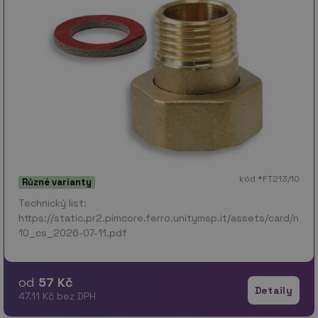
kód *FT213/10
Různé varianty
Technický list:
https://static.pr2.pimcore.ferro.unitymsp.it/assets/card/no
10_cs_2026-07-11.pdf
od
57 Kč
Detaily
47.11 Kč bez DPH