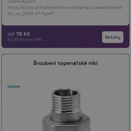
Technický list:
https://static.pr2.pimcore.ferro.unitymsp.it/assets/card/no
20_cs_2026-07-11.pdf
od
76 Kč
Detaily
62.81 Kč bez DPH
Šroubení topenářské nikl