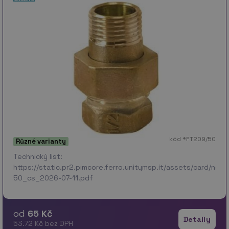
kód *FT209/50
Různé varianty
Technický list:
https://static.pr2.pimcore.ferro.unitymsp.it/assets/card/no
50_cs_2026-07-11.pdf
od
65 Kč
Detaily
53.72 Kč bez DPH