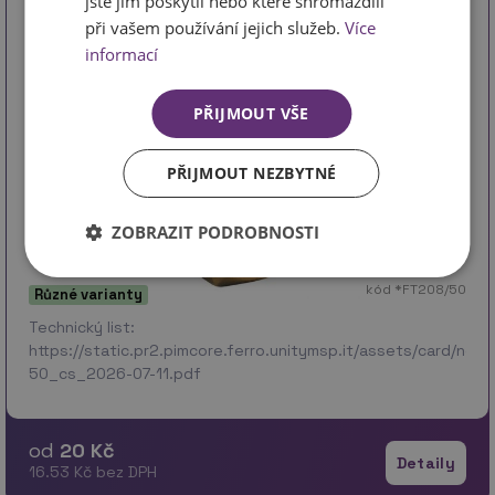
jste jim poskytli nebo které shromáždili
při vašem používání jejich služeb.
Více
informací
PŘIJMOUT VŠE
PŘIJMOUT NEZBYTNÉ
ZOBRAZIT PODROBNOSTI
kód *FT208/50
Různé varianty
Technický list:
https://static.pr2.pimcore.ferro.unitymsp.it/assets/card/no
50_cs_2026-07-11.pdf
od
20 Kč
Detaily
16.53 Kč bez DPH