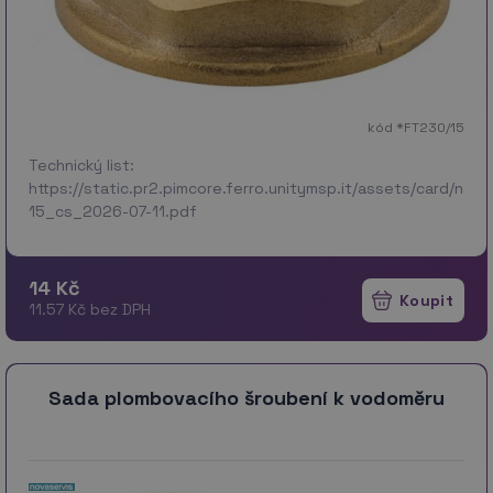
kód *FT230/15
Technický list:
https://static.pr2.pimcore.ferro.unitymsp.it/assets/card/no
15_cs_2026-07-11.pdf
14 Kč
11.57 Kč bez DPH
Sada plombovacího šroubení k vodoměru