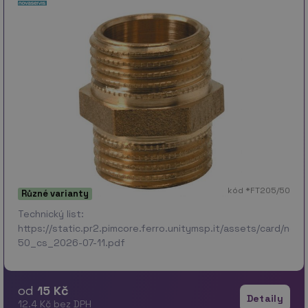
kód *FT205/50
Různé varianty
Technický list:
https://static.pr2.pimcore.ferro.unitymsp.it/assets/card/no
50_cs_2026-07-11.pdf
od
15 Kč
Detaily
12.4 Kč bez DPH