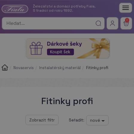
Železářství a domácí potřeby Fiala.
Tog
S tradicí od roku 1892.
nav
0
Novaservis
Instalatérský materiál
Fitinky profi
Fitinky profi
nové
Seřadit: