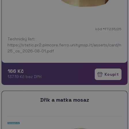
kód *FT235/25
Technický list:
https://static.pr2.pimcore.ferro.unitymsp.it/assets/card/no
25_cs_2026-08-01.pdf
166 Kč
137.19 Kč bez DPH
Dřík a matka mosaz