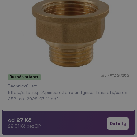
kód *FT221/252
Různé varianty
Technický list:
https://static.pr2.pimcore.ferro.unitymsp.it/assets/card/no
252_cs_2026-07-11.pdf
od
27 Kč
Detaily
22.31 Kč bez DPH