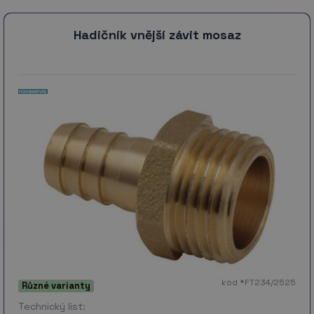
Hadičník vnější závit mosaz
kód *FT234/2525
Různé varianty
Technický list: