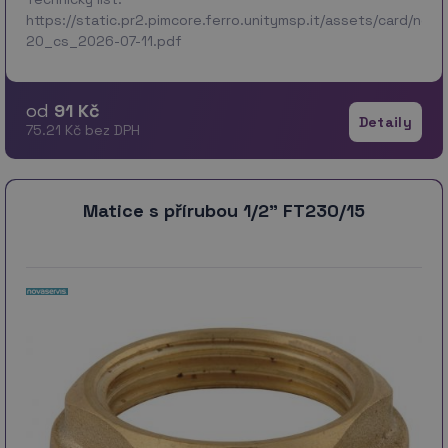
https://static.pr2.pimcore.ferro.unitymsp.it/assets/card/no
20_cs_2026-07-11.pdf
od
91 Kč
Detaily
75.21 Kč bez DPH
Matice s přírubou 1/2" FT230/15