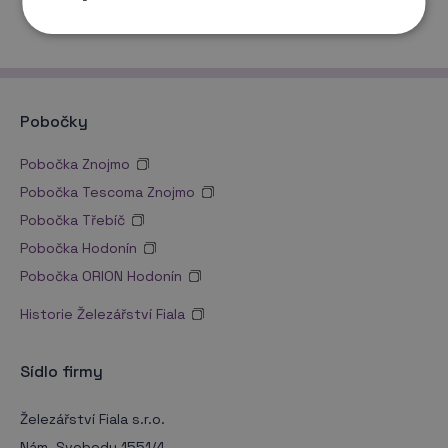
Pobočky
Pobočka Znojmo
Pobočka Tescoma Znojmo
Pobočka Třebíč
Pobočka Hodonín
Pobočka ORION Hodonín
Historie Železářství Fiala
Sídlo firmy
Železářství Fiala s.r.o.
Nám. Svobody 1551/4