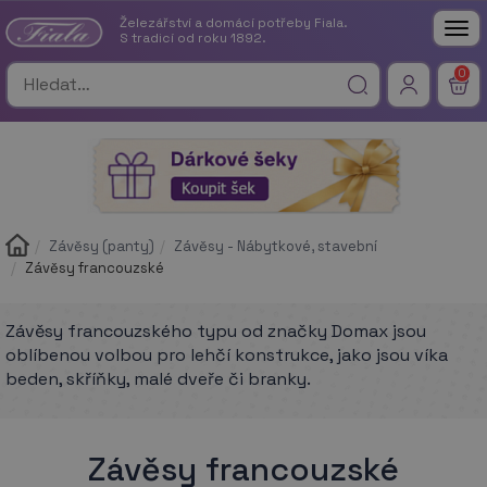
Železářství a domácí potřeby Fiala.
Tog
S tradicí od roku 1892.
nav
0
Závěsy (panty)
Závěsy - Nábytkové, stavební
Závěsy francouzské
Závěsy francouzského typu od značky Domax jsou
oblíbenou volbou pro lehčí konstrukce, jako jsou víka
beden, skříňky, malé dveře či branky.
Závěsy francouzské