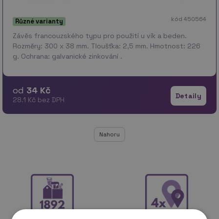
kód 450564
Různé varianty
Závěs francouzského typu pro použití u vík a beden.
Rozměry: 300 x 38 mm. Tloušťka: 2,5 mm. Hmotnost: 226
g. Ochrana: galvanické zinkování .
od
34 Kč
Detaily
28.1 Kč bez DPH
Nahoru