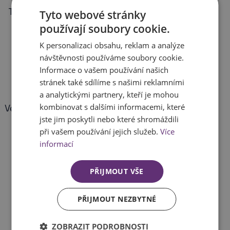
Tradice od roku 1892
4 provozovny
Tyto webové stránky
používají soubory cookie.
K personalizaci obsahu, reklam a analýze
návštěvnosti používáme soubory cookie.
Informace o vašem používání našich
stránek také sdílíme s našimi reklamními
a analytickými partnery, kteří je mohou
kombinovat s dalšími informacemi, které
Velké skladové zásoby
Rychlé dodání
jste jim poskytli nebo které shromáždili
při vašem používání jejich služeb.
Více
informací
PŘIJMOUT VŠE
PŘIJMOUT NEZBYTNÉ
Slevy pro firemní
Poradenství
zákazníky
ZOBRAZIT PODROBNOSTI