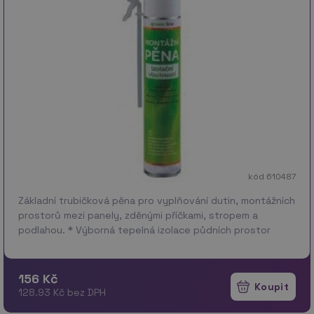
kód 610487
Základní trubičková pěna pro vyplňování dutin, montážních
prostorů mezi panely, zděnými příčkami, stropem a
podlahou. * Výborná tepelná izolace půdních prostor
nebo koupelnových van. Vhodná i pro zvukové izol…
více
156 Kč
128.93 Kč bez DPH