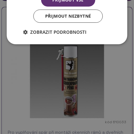
Pěna MAXI trubičková NXP 825ml GD
PŘIJMOUT NEZBYTNÉ
ZOBRAZIT PODROBNOSTI
kód 610033
Pro vyplňování spár při montáži okenních rámů a dveřních