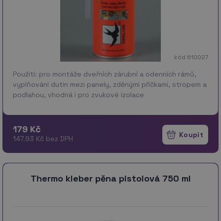
kód 610027
Použití: pro montáže dveřních zárubní a odenních rámů,
vyplňování dutin mezi panely, zděnými příčkami, stropem a
podlahou, vhodná i pro zvukové izolace
179 Kč
147.93 Kč bez DPH
Thermo kleber pěna pistolová 750 ml