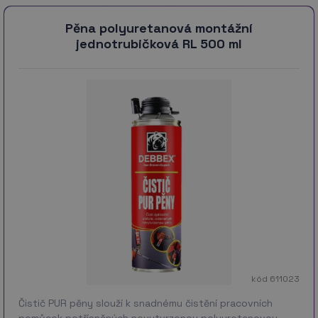
Pěna polyuretanová montážní
jednotrubičková RL 500 ml
kód 611023
Čistič PUR pěny slouží k snadnému čistění pracovních
pomůcek potřísněných nevytvrzenou polyuretanovou