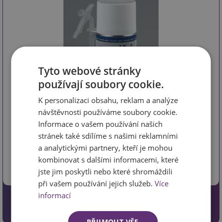
Tyto webové stránky
používají soubory cookie.
K personalizaci obsahu, reklam a analýze
návštěvnosti používáme soubory cookie.
Informace o vašem používání našich
kód 610478
stránek také sdílíme s našimi reklamními
Vlastnosti: kvalitní montážní a izolační pěna s plynem
a analytickými partnery, kteří je mohou
nepoškozující ozón * Použití: vyplňování spár, montáž
kombinovat s dalšími informacemi, které
okenních a dveřních rámů, izolace potrubních systémů,
jste jim poskytli nebo které shromáždili
kabelových průchodů, vyplňování prostupů ve z…
více
při vašem používání jejich služeb.
Více
informací
145 Kč
119.83 Kč bez DPH
PŘIJMOUT VŠE