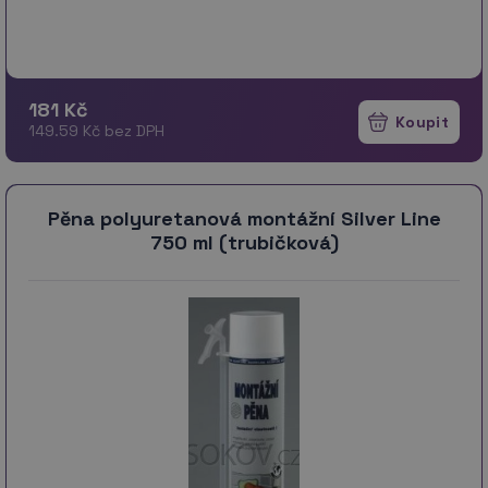
181 Kč
149.59 Kč bez DPH
Pěna polyuretanová montážní Silver Line
750 ml (trubičková)