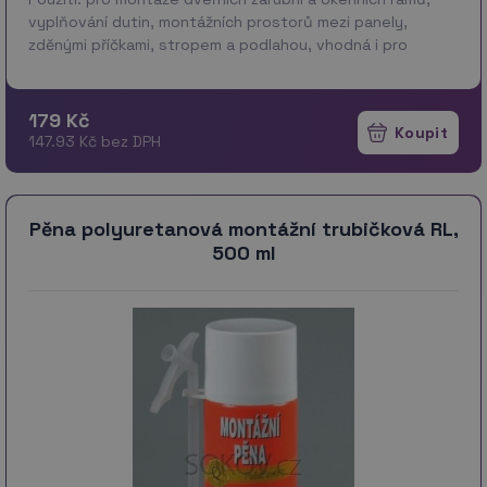
vyplňování dutin, montážních prostorů mezi panely,
zděnými příčkami, stropem a podlahou, vhodná i pro
zvukové izolace * Vlastnosti: výborná tepelná izola…
více
179 Kč
147.93 Kč bez DPH
Pěna polyuretanová montážní trubičková RL,
500 ml