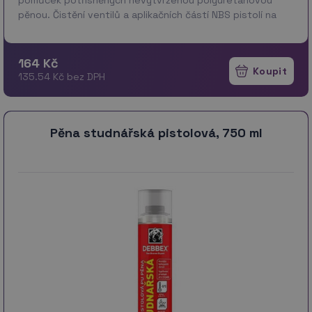
pěnou. Čistění ventilů a aplikačních částí NBS pistolí na
polyuretanovou pěnu.
164 Kč
135.54 Kč bez DPH
Pěna studnářská pistolová, 750 ml