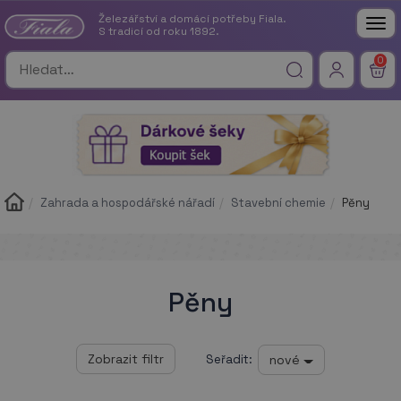
Železářství a domácí potřeby Fiala.
Tog
S tradicí od roku 1892.
nav
0
Zahrada a hospodářské nářadí
Stavební chemie
Pěny
Pěny
nové
Seřadit: