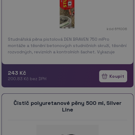
kód 611006
Studnářská pěna pistolová DEN BRAVEN 750 mlPro
montáže a těsnění betonových studničních skruží, těsnění
rozvodných, revizních a kontrolních šachet. Vykazuje
silnou přilnavost k betonu a ostatním stavebním mater…
více
243 Kč
200.83 Kč bez DPH
Čistič polyuretanové pěny 500 ml, Silver
Line