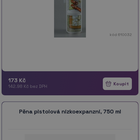
kód 610032
173 Kč
142.98 Kč bez DPH
Pěna pistolová nízkoexpanzní, 750 ml