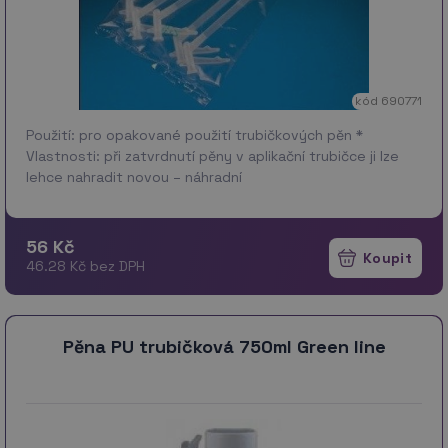
kód 690771
Použití: pro opakované použití trubičkových pěn *
Vlastnosti: při zatvrdnutí pěny v aplikační trubičce ji lze
lehce nahradit novou – náhradní
56 Kč
46.28 Kč bez DPH
Pěna PU trubičková 750ml Green line