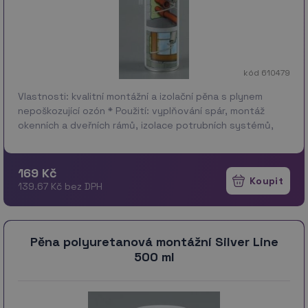
kód 610479
Vlastnosti: kvalitní montážní a izolační pěna s plynem
nepoškozující ozón * Použití: vyplňování spár, montáž
okenních a dveřních rámů, izolace potrubních systémů,
kabelových průchodů, vyplňování prostupů ve z…
více
169 Kč
139.67 Kč bez DPH
Pěna polyuretanová montážní Silver Line
500 ml