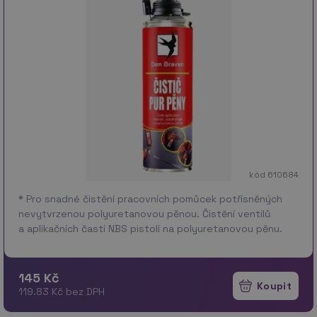
kód 610684
* Pro snadné čistění pracovních pomůcek potřísněných
nevytvrzenou polyuretanovou pěnou. Čistění ventilů
a aplikačních častí NBS pistolí na polyuretanovou pěnu.
Dóza je vybavena rozprašova…
více
145 Kč
119.83 Kč bez DPH