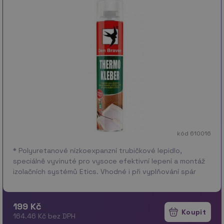
kód 610016
* Polyuretanové nízkoexpanzní trubičkové lepidlo,
speciálně vyvinuté pro vysoce efektivní lepení a montáž
izolačních systémů Etics. Vhodné i při vyplňování spár
mezi tepelně izolačními deskami z m…
více
199 Kč
164.46 Kč bez DPH