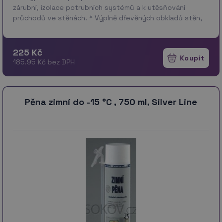
zárubní, izolace potrubních systémů a k utěsňování
průchodů ve stěnách. * Výplně dřevěných obkladů stěn,
izolace a zateplování střešních konstrukcí. …
více
225 Kč
185.95 Kč bez DPH
Pěna zimní do -15 °C , 750 ml, Silver Line