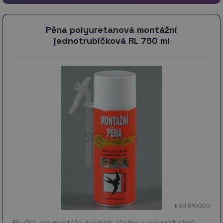
Pěna polyuretanová montážní
jednotrubičková RL 750 ml
kód 610029
Použití: pro montáže dveřních zárubní a okenních rámů,