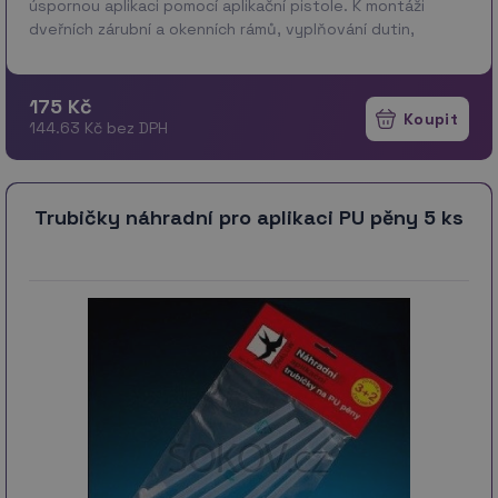
úspornou aplikaci pomocí aplikační pistole. K montáži
dveřních zárubní a okenních rámů, vyplňování dutin,
montážních prostorů mezi panely, zděnými příčkam…
více
175 Kč
144.63 Kč bez DPH
Trubičky náhradní pro aplikaci PU pěny 5 ks