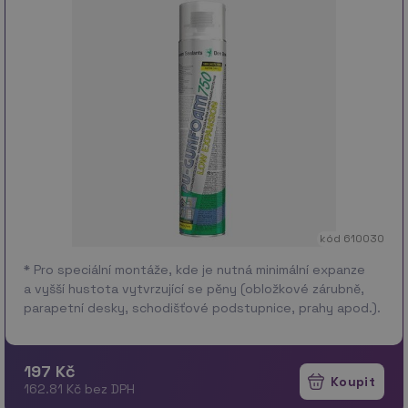
kód 610030
* Pro speciální montáže, kde je nutná minimální expanze
a vyšší hustota vytvrzující se pěny (obložkové zárubně,
parapetní desky, schodišťové podstupnice, prahy apod.).
K výplni dřevěný…
více
197 Kč
162.81 Kč bez DPH