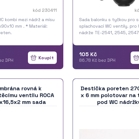
kód 230411
k
WC kombi mezi nádrž a mísu
Sada balonku s tyčkou pro s
x90x10 mm . * Materiál:
splachovací WC ventily. pro
eten.
nádrže TE-2541, 2545, 2547
2548, 2550, 2551 gumový b
mosaznou tyčí plastová tyč
105 Kč
ez DPH
86.78 Kč bez DPH
mbrána rovná k
Destička poreten 27
těcímu ventilu ROCA
x 6 mm polotovar na 
x16,5x2 mm sada
pod WC nádržk