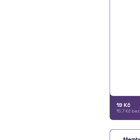
19 Kč
15.7 Kč be
Membr