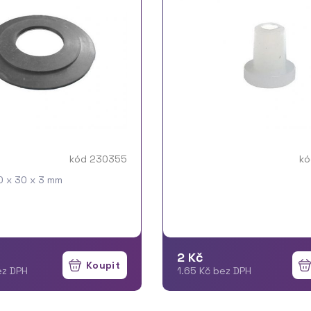
kód 230355
kó
0 x 30 x 3 mm
2 Kč
ez DPH
1.65 Kč bez DPH