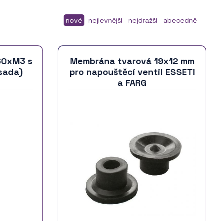
nové
nejlevnější
nejdražší
abecedně
60xM3 s
Membrána tvarová 19x12 mm
sada)
pro napouštěcí ventil ESSETI
a FARG