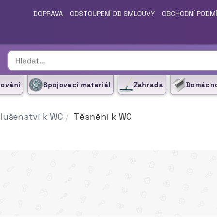
DOPRAVA
ODSTOUPENÍ OD SMLOUVY
OBCHODNÍ PODM
kování
Spojovací materiál
Zahrada
Domácn
slušenství k WC
Těsnění k WC