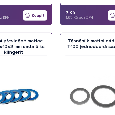
2 Kč
ez DPH
1.65 Kč bez DPH
í převlečné matice
Těsnění k matici ná
4x10x2 mm sada 5 ks
T100 jednoduchá sa
klingerit