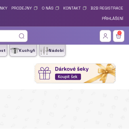
ÍNKY
PRODEJNY
O NÁS
KONTAKT
B2B REGISTRACE
PŘIHLÁŠENÍ
0
ost
Kuchyň
Nádobí