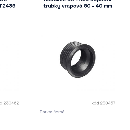
 T2439
trubky vrapová 50 - 40 mm
d 230462
kód 230457
Barva: černá