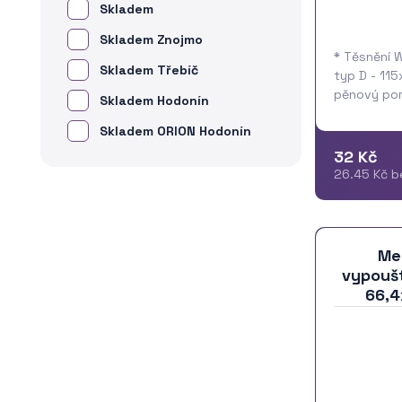
Skladem
Skladem Znojmo
* Těsnění 
Skladem Třebíč
typ D - 115
pěnový por
Skladem Hodonín
Skladem ORION Hodonín
32 Kč
26.45 Kč b
Me
vypouš
66,4