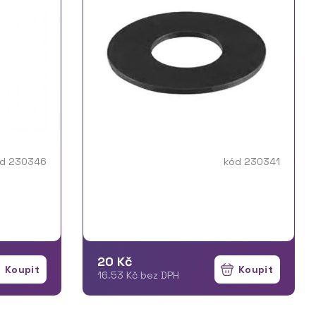
d 230346
kód 230341
20 Kč
16.53 Kč bez DPH