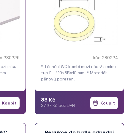
d 280225
kód 280224
ezi mísu
* Těsnění WC kombi mezi nádrž a mísu
0mm
typ E - 110x85x10 mm. * Materiál:
pěnový poreten.
33 Kč
27.27 Kč bez DPH
 WC
Redukce do hrdla odpadní