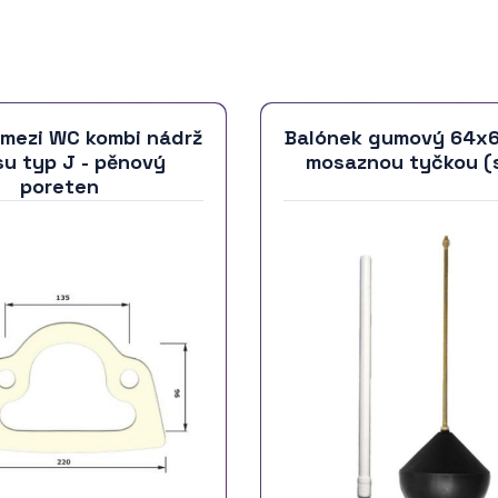
 mezi WC kombi nádrž
Balónek gumový 64x
su typ J - pěnový
mosaznou tyčkou (
poreten