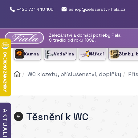
+420 731 448 106
eshop@zelezarstvi-fiala.cz
Železářství a domácí potřeby Fiala.
S tradicí od roku 1892.
Kamna
Vodařina
Nářadí
Zámky, 
WC klozety, příslušenství, doplňky
Pří
Těsnění k WC