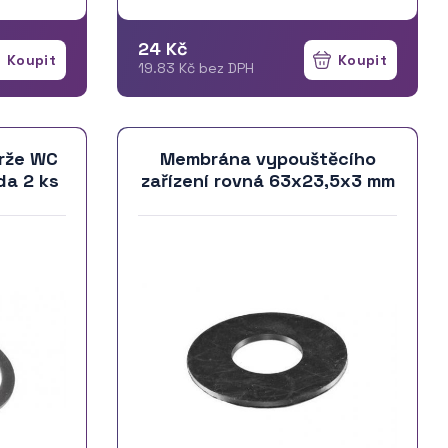
24 Kč
19.83 Kč bez DPH
drže WC
Membrána vypouštěcího
da 2 ks
zařízení rovná 63x23,5x3 mm