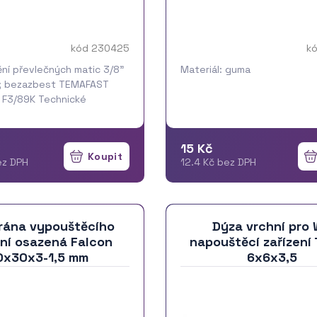
kód 230425
k
ní převlečných matic 3/8"
Materiál: guma
s; bezazbest TEMAFAST
 F3/89K Technické
materiál: vláknitopryžová
vá deska s NBR vlákny
rá Max. tlak:40 bar
15 Kč
tep…
více
ez DPH
12.4 Kč bez DPH
ána vypouštěcího
Dýza vrchní pro
ení osazená Falcon
napouštěcí zařízení
0x30x3-1,5 mm
6x6x3,5