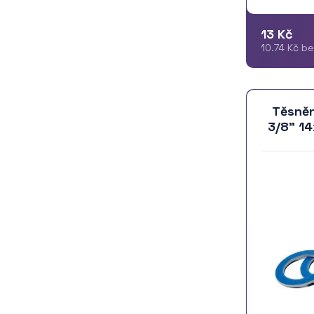
13 Kč
10.74 Kč b
Těsněn
3/8" 1