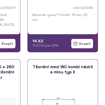
ód 230401
kód 220036
tarší
Materiál: guma * Průměr: 18 mm, 20
 WC
mm
A, 2547B,
alonek s
ka
14 Kč
11.57 Kč bez DPH
0 x 260
Těsnění mezi WC kombi nádrž
těsnění
a mísu typ E
u