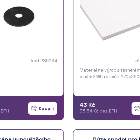
kód 280234
kó
Materiál na výrobu těsnění m
a nádrž WC rozměr: 270x26
43 Kč
z DPH
35.54 Kč bez DPH
ána vypouštěcího
Dýza spodní pro