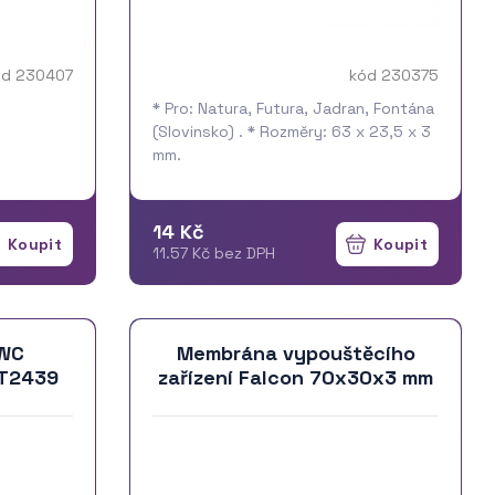
ód 230407
kód 230375
* Pro: Natura, Futura, Jadran, Fontána
(Slovinsko) . * Rozměry: 63 x 23,5 x 3
mm.
14 Kč
11.57 Kč bez DPH
 WC
Membrána vypouštěcího
 T2439
zařízení Falcon 70x30x3 mm