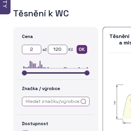
Těsnění k WC
Těsnění
Cena
a mí
až
Kč
Značka / výrobce
Dostupnost