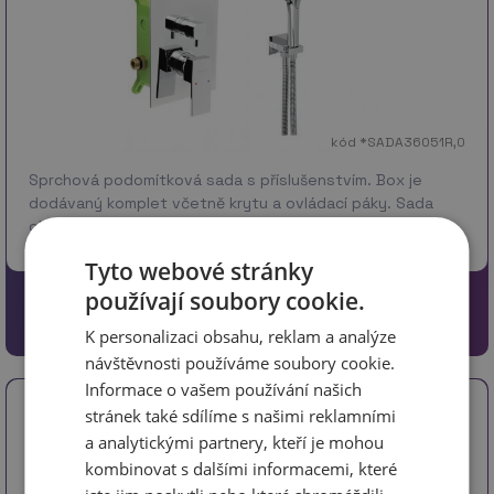
kód *SADA36051R,0
Sprchová podomítková sada s příslušenstvím. Box je
dodávaný komplet včetně krytu a ovládací páky. Sada
obsahuje podomítk…
více
Tyto webové stránky
používají soubory cookie.
5771 Kč
4769.42 Kč bez DPH
K personalizaci obsahu, reklam a analýze
návštěvnosti používáme soubory cookie.
Informace o vašem používání našich
Sprchová sada podomítková, bílá-chrom
stránek také sdílíme s našimi reklamními
SADA38050R,1
a analytickými partnery, kteří je mohou
kombinovat s dalšími informacemi, které