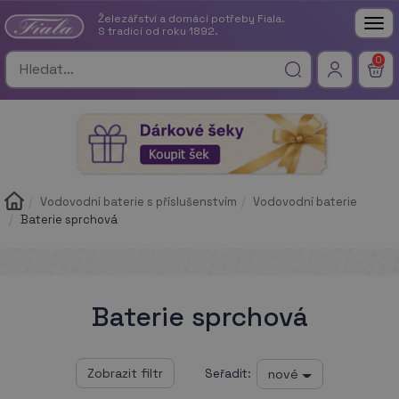
Železářství a domácí potřeby Fiala.
Tog
S tradicí od roku 1892.
nav
0
Vodovodní baterie s příslušenstvím
Vodovodní baterie
Baterie sprchová
Baterie sprchová
nové
Seřadit: