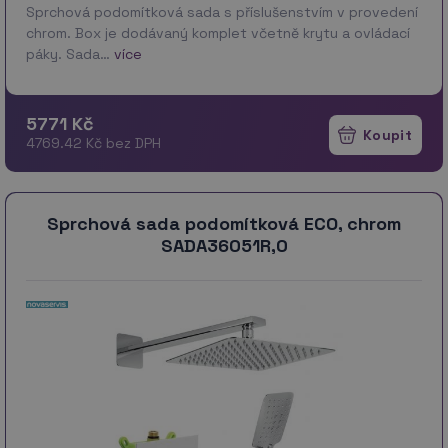
Sprchová podomítková sada s příslušenstvím v provedení
chrom. Box je dodávaný komplet včetně krytu a ovládací
páky. Sada…
více
5771 Kč
4769.42 Kč bez DPH
Sprchová sada podomítková ECO, chrom
SADA36051R,0