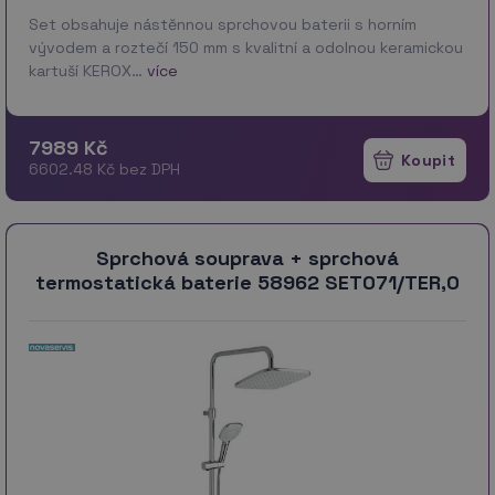
Set obsahuje nástěnnou sprchovou baterii s horním
vývodem a roztečí 150 mm s kvalitní a odolnou keramickou
kartuší KEROX…
více
7989 Kč
6602.48 Kč bez DPH
Sprchová souprava + sprchová
termostatická baterie 58962 SET071/TER,0