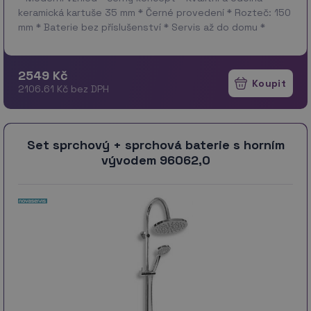
keramická kartuše 35 mm * Černé provedení * Rozteč: 150
mm * Baterie bez příslušenství * Servis až do domu *
Parametry: Výška …
více
2549 Kč
2106.61 Kč bez DPH
Set sprchový + sprchová baterie s horním
vývodem 96062,0