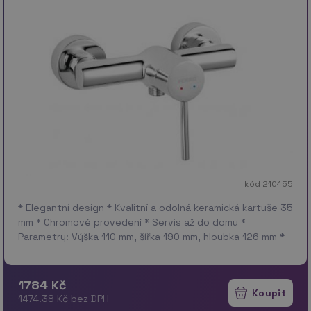
kód 210455
* Elegantní design * Kvalitní a odolná keramická kartuše 35
mm * Chromové provedení * Servis až do domu *
Parametry: Výška 110 mm, šířka 190 mm, hloubka 126 mm *
P…
více
1784 Kč
1474.38 Kč bez DPH