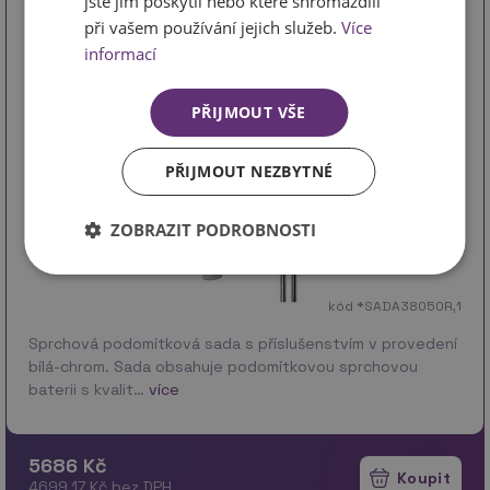
jste jim poskytli nebo které shromáždili
při vašem používání jejich služeb.
Více
informací
PŘIJMOUT VŠE
PŘIJMOUT NEZBYTNÉ
ZOBRAZIT PODROBNOSTI
kód *SADA38050R,1
Sprchová podomítková sada s příslušenstvím v provedení
bílá-chrom. Sada obsahuje podomítkovou sprchovou
baterii s kvalit…
více
5686 Kč
4699.17 Kč bez DPH