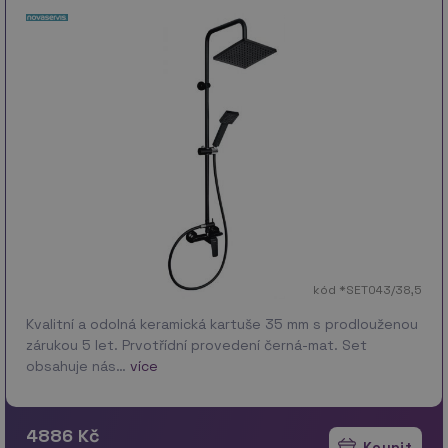
kód *SET043/38,5
Kvalitní a odolná keramická kartuše 35 mm s prodlouženou
zárukou 5 let. Prvotřídní provedení černá-mat. Set
obsahuje nás…
více
4886 Kč