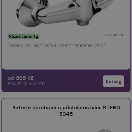
kód 210650
Různé varianty
Rozteč: 100 mm * Kartuš: 35 mm * Materiál: chrom
od
998 Kč
Detaily
824.79 Kč bez DPH
Baterie sprchová s příslušenstvím, STENO
3045