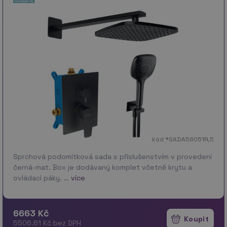
kód *SADA58051R,5
Sprchová podomítková sada s příslušenstvím v provedení
černá-mat. Box je dodávaný komplet včetně krytu a
ovládací páky. …
více
6663 Kč
5506.61 Kč bez DPH