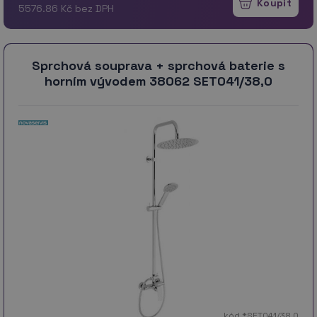
5576.86 Kč bez DPH
Sprchová souprava + sprchová baterie s
horním vývodem 38062 SET041/38,0
kód *SET041/38,0