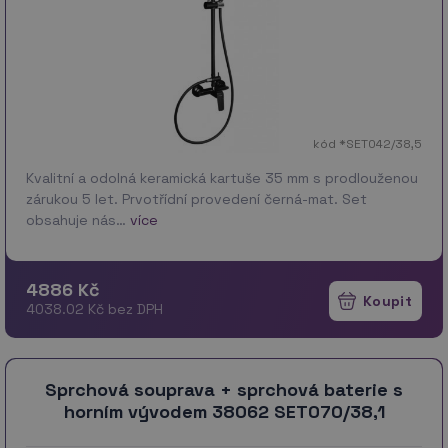
kód *SET042/38,5
Kvalitní a odolná keramická kartuše 35 mm s prodlouženou
zárukou 5 let. Prvotřídní provedení černá-mat. Set
obsahuje nás…
více
4886 Kč
4038.02 Kč bez DPH
Sprchová souprava + sprchová baterie s
horním vývodem 38062 SET070/38,1