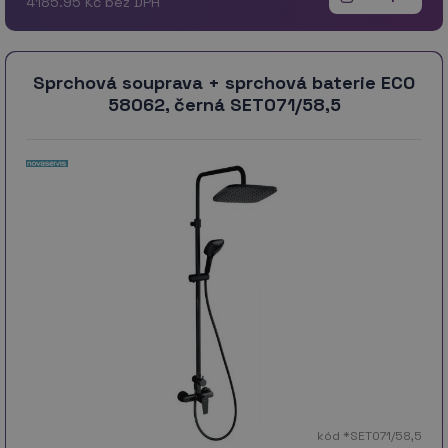
4185.95 Kč bez DPH
Sprchová souprava + sprchová baterie ECO
58062, černá SET071/58,5
kód *SET071/58,5