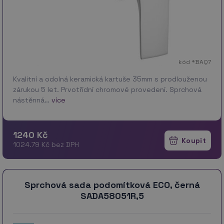
kód *BAQ7
Kvalitní a odolná keramická kartuše 35mm s prodlouženou
zárukou 5 let. Prvotřídní chromové provedení. Sprchová
nástěnná…
více
1240 Kč
1024.79 Kč bez DPH
Sprchová sada podomítková ECO, černá
SADA58051R,5