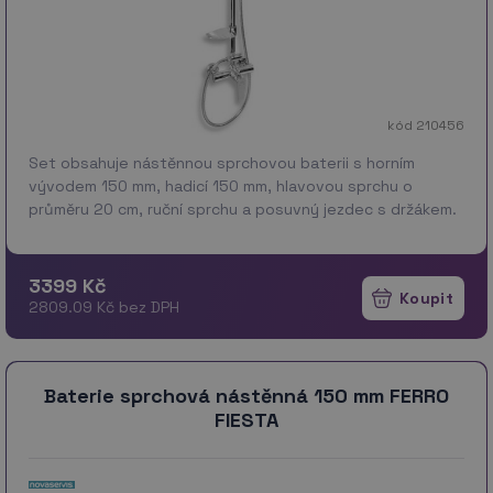
kód 210456
Set obsahuje nástěnnou sprchovou baterii s horním
vývodem 150 mm, hadicí 150 mm, hlavovou sprchu o
průměru 20 cm, ruční sprchu a posuvný jezdec s držákem.
* Set má fixní výšku 1100 mm * Provedení: chrom
3399 Kč
2809.09 Kč bez DPH
Baterie sprchová nástěnná 150 mm FERRO
FIESTA