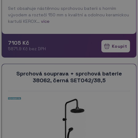
Set obsahuje nástěnnou sprchovou baterii s horním
vývodem a roztečí 150 mm s kvalitní a odolnou keramickou
kartuší KEROX…
více
7105 Kč
5871.9 Kč bez DPH
Sprchová souprava + sprchová baterie
38062, černá SET042/38,5