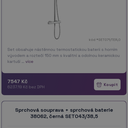
kód *SET071/TER,0
Set obsahuje nástěnnou termostatickou baterii s horním
vývodem a roztečí 150 mm s kvalitní a odolnou keramickou
kartuší …
více
7547 Kč
6237.19 Kč bez DPH
Sprchová souprava + sprchová baterie
38062, černá SET043/38,5