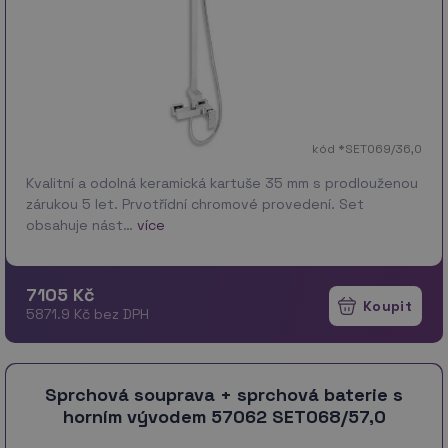
kód *SET069/36,0
Kvalitní a odolná keramická kartuše 35 mm s prodlouženou
zárukou 5 let. Prvotřídní chromové provedení. Set
obsahuje nást…
více
7105 Kč
5871.9 Kč bez DPH
Sprchová souprava + sprchová baterie s
horním vývodem 57062 SET068/57,0