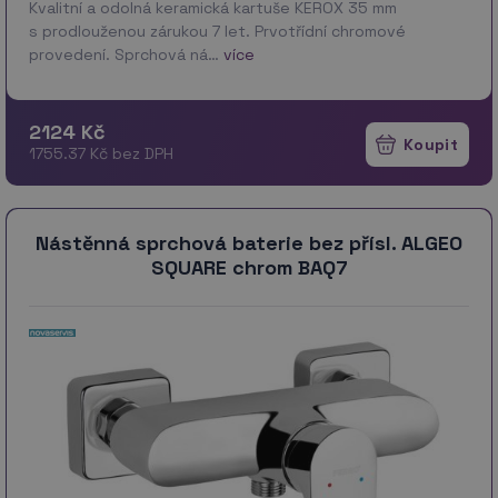
Kvalitní a odolná keramická kartuše KEROX 35 mm
s prodlouženou zárukou 7 let. Prvotřídní chromové
provedení. Sprchová ná…
více
2124 Kč
1755.37 Kč bez DPH
Nástěnná sprchová baterie bez přísl. ALGEO
SQUARE chrom BAQ7