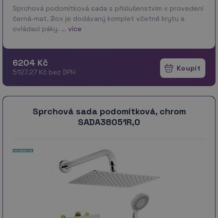
Sprchová podomítková sada s příslušenstvím v provedení
černá-mat. Box je dodávaný komplet včetně krytu a
ovládací páky. …
více
6204 Kč
5127.27 Kč bez DPH
Sprchová sada podomítková, chrom
SADA38051R,0