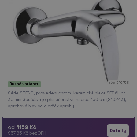
kód 210158
Různé varianty
Série STENO, provedení chrom, keramická hlava SEDAL pr.
35 mm Součástí je příslušenství: hadice 150 cm (210243),
sprchová hlavice a držák sprchy.
od
1159 Kč
Detaily
957.85 Kč bez DPH