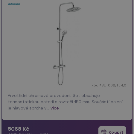
kód *SET032/TER,0
Prvotřídní chromové provedení. Set obsahuje
termostatickou baterii s roztečí 150 mm. Součástí balení
je hlavová sprcha v…
více
5065 Kč