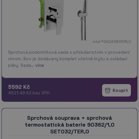
kód *SADA38051R,0
Sprchová podomítková sada s příslušenstvím v provedení
chrom. Box je dodávaný komplet včetně krytu a ovládací
páky. Sada…
více
5592 Kč
4621.49 Kč bez DPH
Sprchová souprava + sprchová
termostatická baterie 90362/1,0
SET032/TER,0