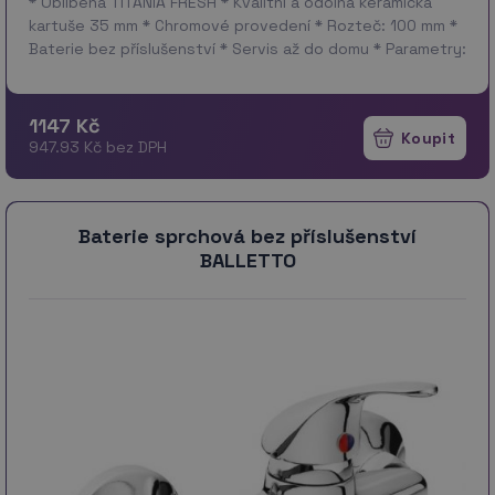
* Oblíbená TITANIA FRESH * Kvalitní a odolná keramická
kartuše 35 mm * Chromové provedení * Rozteč: 100 mm *
Baterie bez příslušenství * Servis až do domu * Parametry:
Výška 120 mm,…
více
1147 Kč
947.93 Kč bez DPH
Baterie sprchová bez příslušenství
BALLETTO