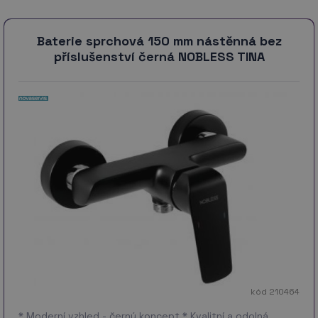
Baterie sprchová 150 mm nástěnná bez
příslušenství černá NOBLESS TINA
kód 210464
* Moderní vzhled - černý koncept * Kvalitní a odolná