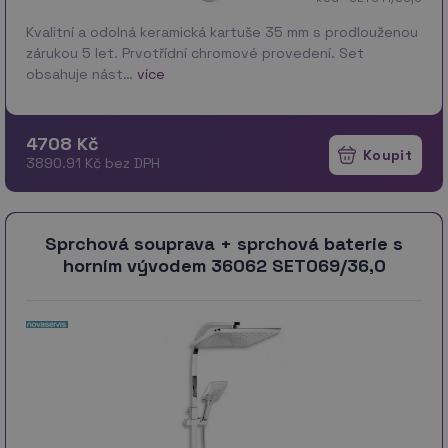
Kvalitní a odolná keramická kartuše 35 mm s prodlouženou
zárukou 5 let. Prvotřídní chromové provedení. Set
obsahuje nást…
více
4708 Kč
3890.91 Kč bez DPH
Sprchová souprava + sprchová baterie s
horním vývodem 36062 SET069/36,0