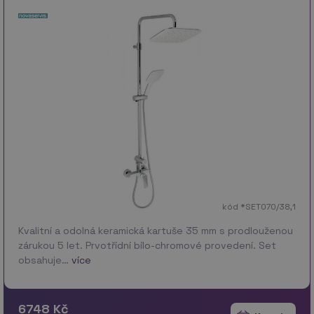
kód *SET070/38,1
Kvalitní a odolná keramická kartuše 35 mm s prodlouženou
zárukou 5 let. Prvotřídní bílo-chromové provedení. Set
obsahuje…
více
6748 Kč