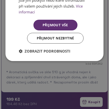
jste jim poskytli nebo které shromáždili
při vašem používání jejich služeb.
Více
informací
PŘIJMOUT VŠE
PŘIJMOUT NEZBYTNÉ
ZOBRAZIT PODROBNOSTI
kód 691342
* Aromatická svíčka ve skle 510 g je vhodná nejen k
dekoraci a zpříjemnění chvil strávených doma, ale i jako
dárek, který udělá radost. * Nezapomeňte prosím dbát
na bezpečnost Vašeho domo…
více
199 Kč
164.46 Kč bez DPH