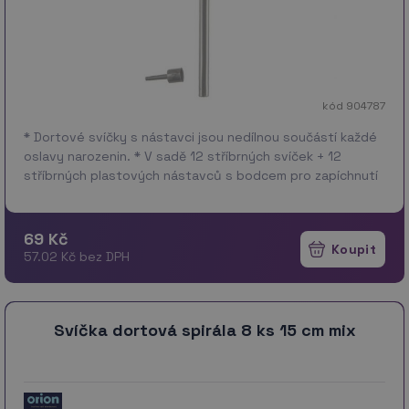
kód 904787
* Dortové svíčky s nástavci jsou nedílnou součástí každé
oslavy narozenin. * V sadě 12 stříbrných svíček + 12
stříbrných plastových nástavců s bodcem pro zapíchnutí
do dortu. * Materiál: vosk,…
více
69 Kč
57.02 Kč bez DPH
Svíčka dortová spirála 8 ks 15 cm mix