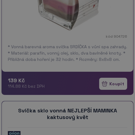
kód 904726
* Vonná barevná aroma svíčka SRDÍČKA s vůní spa zahrady.
* Materiál: parafín, vonný olej, sklo, dva bavlněné knoty. *
Přibližná doba hoření je 32 hodin. * Rozměry: 8x8x8 cm.
139 Kč
114.88 Kč bez DPH
Svíčka sklo vonná NEJLEPŠÍ MAMINKA
kaktusový květ