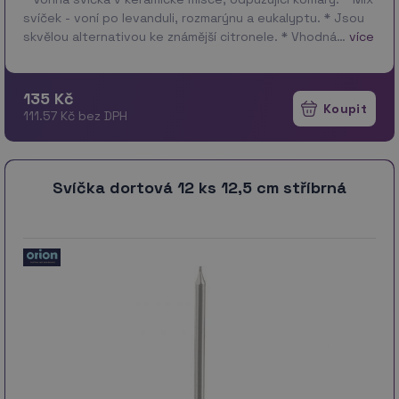
svíček - voní po levanduli, rozmarýnu a eukalyptu. * Jsou
skvělou alternativou ke známější citronele. * Vhodná…
více
135 Kč
111.57 Kč bez DPH
Svíčka dortová 12 ks 12,5 cm stříbrná