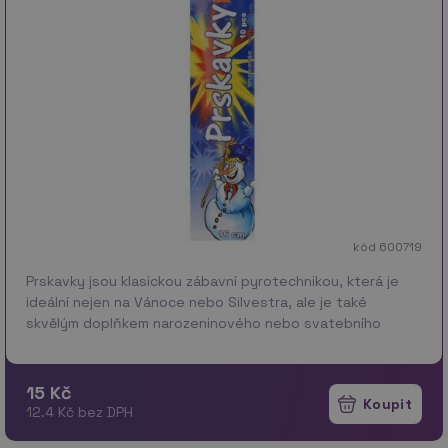
kód 600719
Prskavky jsou klasickou zábavní pyrotechnikou, která je
ideální nejen na Vánoce nebo Silvestra, ale je také
skvělým doplňkem narozeninového nebo svatebního
focení. Prskavky po zapálení začnou hořet a prskat. Dé…
více
15 Kč
12.4 Kč bez DPH