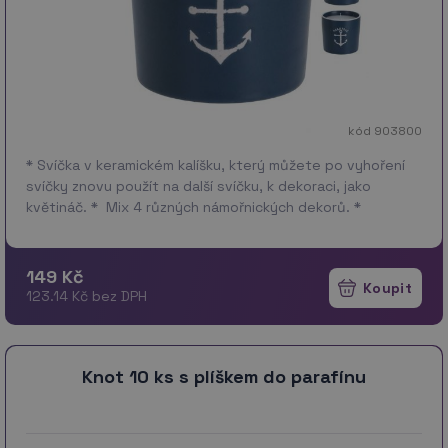
kód 903800
* Svíčka v keramickém kalíšku, který můžete po vyhoření
svíčky znovu použít na další svíčku, k dekoraci, jako
květináč. * Mix 4 různých námořnických dekorů. *
Materiál: keramika, …
více
149 Kč
123.14 Kč bez DPH
Knot 10 ks s plíškem do parafínu