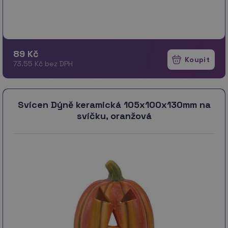
89 Kč
73.55 Kč bez DPH
Svícen Dýně keramická 105x100x130mm na
svíčku, oranžová