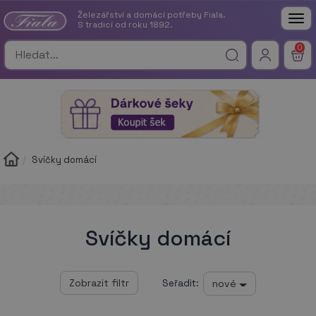
Železářství a domácí potřeby Fiala.
Tog
S tradicí od roku 1892.
nav
0
Svíčky domácí
Svíčky domácí
nové
Seřadit: