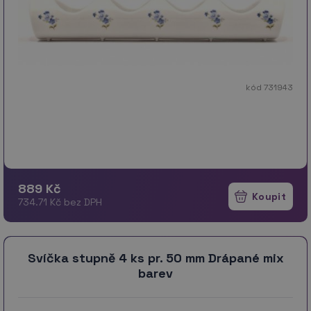
kód 731943
889 Kč
734.71 Kč bez DPH
Svíčka stupně 4 ks pr. 50 mm Drápané mix
barev