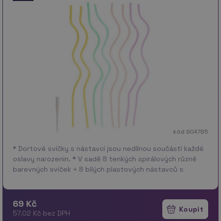
kód 904785
* Dortové svíčky s nástavci jsou nedílnou součástí každé
oslavy narozenin. * V sadě 8 tenkých spirálových různě
barevných svíček + 8 bílých plastových nástavců s
bodcem pro zapíchnutí do dortu. …
více
69 Kč
57.02 Kč bez DPH