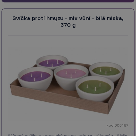
Svíčka proti hmyzu - mix vůní - bílá miska,
370 g
kód 600487
* Vonná svíčka v keramické misce, odpuzující komáry. * Mix