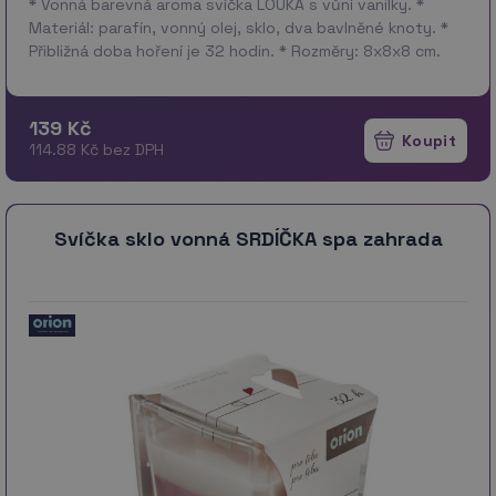
* Vonná barevná aroma svíčka LOUKA s vůní vanilky. *
Materiál: parafín, vonný olej, sklo, dva bavlněné knoty. *
Přibližná doba hoření je 32 hodin. * Rozměry: 8x8x8 cm.
139 Kč
114.88 Kč bez DPH
Svíčka sklo vonná SRDÍČKA spa zahrada