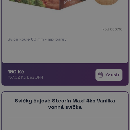
kód 600716
Svíce koule 60 mm - mix barev
190 Kč
157.02 Kč bez DPH
Svíčky čajové Stearin Maxi 4ks Vanilka
vonná svíčka