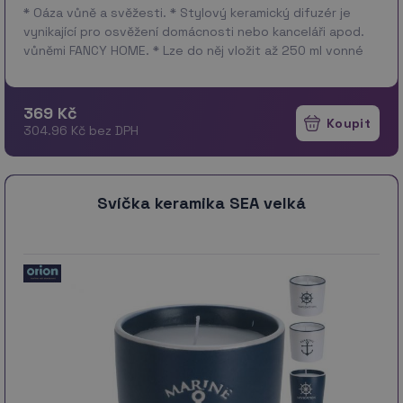
* Oáza vůně a svěžesti. * Stylový keramický difuzér je
vynikající pro osvěžení domácnosti nebo kanceláři apod.
vůněmi FANCY HOME. * Lze do něj vložit až 250 ml vonné
esence, doba uvolň…
více
369 Kč
304.96 Kč bez DPH
Svíčka keramika SEA velká