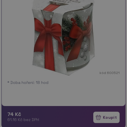
kód 600521
* Doba hoření: 18 hod
74 Kč
61.16 Kč bez DPH