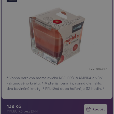
kód 904723
* Vonná barevná aroma svíčka NEJLEPŠÍ MAMINKA s vůní
kaktusového květu. * Materiál: parafín, vonný olej, sklo,
dva bavlněné knoty. * Přibližná doba hoření je 32 hodin. *
Rozměry: 8x8x8 cm.
139 Kč
114.88 Kč bez DPH