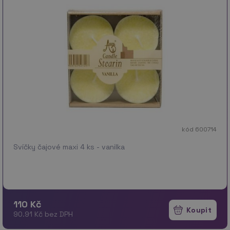
kód 600714
Svíčky čajové maxi 4 ks - vanilka
110 Kč
90.91 Kč bez DPH