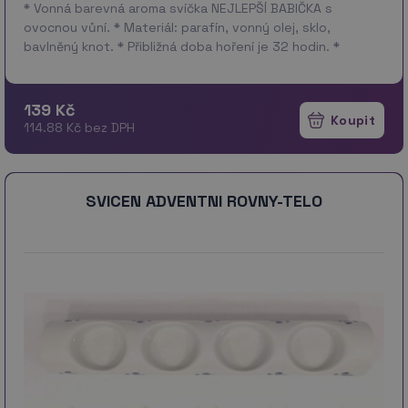
* Vonná barevná aroma svíčka NEJLEPŠÍ BABIČKA s
ovocnou vůní. * Materiál: parafín, vonný olej, sklo,
bavlněný knot. * Přibližná doba hoření je 32 hodin. *
Rozměry: 8x8x8 cm.
139 Kč
114.88 Kč bez DPH
SVICEN ADVENTNI ROVNY-TELO