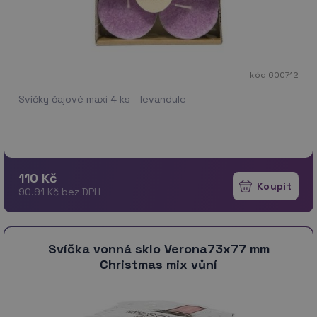
kód 600712
Svíčky čajové maxi 4 ks - levandule
110 Kč
90.91 Kč bez DPH
Svíčka vonná sklo Verona73x77 mm
Christmas mix vůní