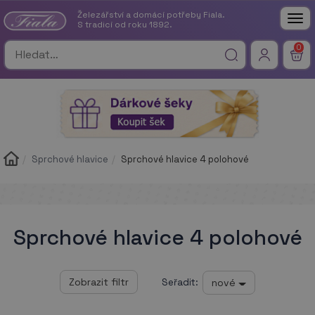
Železářství a domácí potřeby Fiala.
Tog
S tradicí od roku 1892.
nav
0
Sprchové hlavice
Sprchové hlavice 4 polohové
Sprchové hlavice 4 polohové
nové
Seřadit: