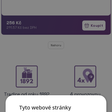
256 Kč
211.57 Kč bez DPH
Nahoru
Tradice od roku 1892
4 provozovny
Tyto webové stránky