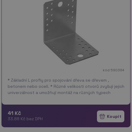
kód 590384
* Základní L profiy pro spojování dřeva se dřevem ,
betonem nebo ocelí. * Různé velikosti otvorů zvyšují jejich
univerzálnost a umožňují montáž na různých typech
spojek se stopkou. * Uchycení ANCH…
více
41 Kč
33.88 Kč bez DPH