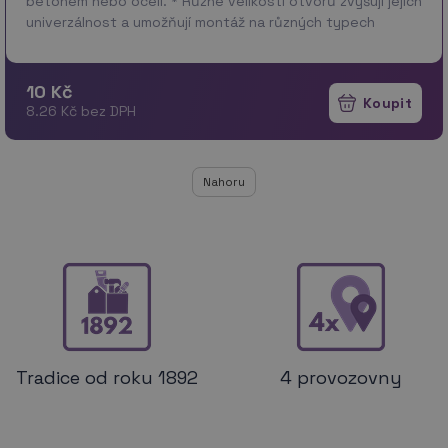
betonem nebo ocelí. * Různé velikosti otvorů zvyšují jejich
univerzálnost a umožňují montáž na různých typech
spojek se stopkou. * Uchycení AN…
více
10 Kč
8.26 Kč bez DPH
Nahoru
Tradice od roku 1892
4 provozovny