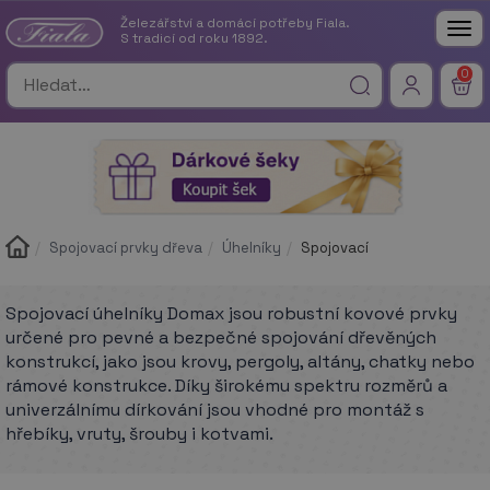
Železářství a domácí potřeby Fiala.
Tog
S tradicí od roku 1892.
nav
0
Spojovací prvky dřeva
Úhelníky
Spojovací
Spojovací úhelníky Domax jsou robustní kovové prvky
určené pro pevné a bezpečné spojování dřevěných
konstrukcí, jako jsou krovy, pergoly, altány, chatky nebo
rámové konstrukce. Díky širokému spektru rozměrů a
univerzálnímu dírkování jsou vhodné pro montáž s
hřebíky, vruty, šrouby i kotvami.