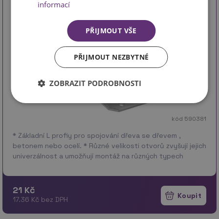
informací
PŘIJMOUT VŠE
PŘIJMOUT NEZBYTNÉ
ZOBRAZIT PODROBNOSTI
kód 590381
* Základní L profiy pro spojování dřeva se dřevem ,
betonem nebo ocelí. * Různé velikosti otvorů zvyšují jejich
univerzálnost a umožňují montáž na různých typech
spojek se stopkou. * Uchycení ANCH…
více
21 Kč
17.36 Kč bez DPH