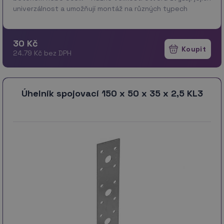
univerzálnost a umožňují montáž na různých typech
spojek se stopkou. * Uchycení ANCH…
více
30 Kč
24.79 Kč bez DPH
Úhelník spojovací 150 x 50 x 35 x 2,5 KL3