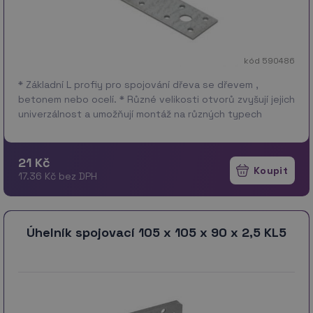
kód 590486
* Základní L profiy pro spojování dřeva se dřevem ,
betonem nebo ocelí. * Různé velikosti otvorů zvyšují jejich
univerzálnost a umožňují montáž na různých typech
spojek se stopkou. * Uchycení AN…
více
21 Kč
17.36 Kč bez DPH
Úhelník spojovací 105 x 105 x 90 x 2,5 KL5