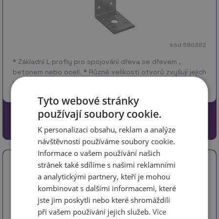
kód 590382
* Základní L profiy pro spojování dřeva se dřevem ,
betonem nebo ocelí. * Různé velikosti otvorů zvyšují jejich
univerzálnost a umožňují montáž na různých typech
spojek se stopkou. * Uchycení ANCH…
více
Tyto webové stránky
používají soubory cookie.
19 Kč
15.7 Kč bez DPH
K personalizaci obsahu, reklam a analýze
návštěvnosti používáme soubory cookie.
Informace o vašem používání našich
Úhelník spojovací 70 x 70 x 55 x 2,5 KL2
stránek také sdílíme s našimi reklamními
a analytickými partnery, kteří je mohou
kombinovat s dalšími informacemi, které
jste jim poskytli nebo které shromáždili
při vašem používání jejich služeb.
Více