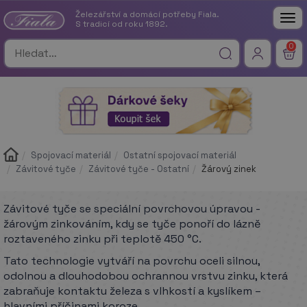
Železářství a domácí potřeby Fiala.
Tog
S tradicí od roku 1892.
nav
0
Spojovací materiál
Ostatní spojovací materiál
Závitové tyče
Závitové tyče - Ostatní
Žárový zinek
Závitové tyče se speciální povrchovou úpravou -
žárovým zinkováním, kdy se tyče ponoří do lázně
roztaveného zinku při teplotě 450 °C.
Tato technologie vytváří na povrchu oceli silnou,
odolnou a dlouhodobou ochrannou vrstvu zinku, která
zabraňuje kontaktu železa s vlhkostí a kyslíkem –
hlavními příčinami koroze