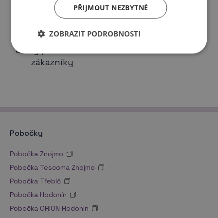
PŘIJMOUT NEZBYTNÉ
ZOBRAZIT PODROBNOSTI
Slevy pro firemní
Poradenství
zákazníky
Pobočky
Pobočka Znojmo
Pobočka Tescoma Znojmo
Pobočka Třebíč
Pobočka Hodonín
Pobočka ORION Hodonín