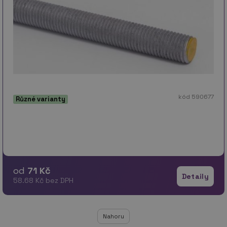
kód 590677
Různé varianty
od
71 Kč
Detaily
58.68 Kč bez DPH
Nahoru