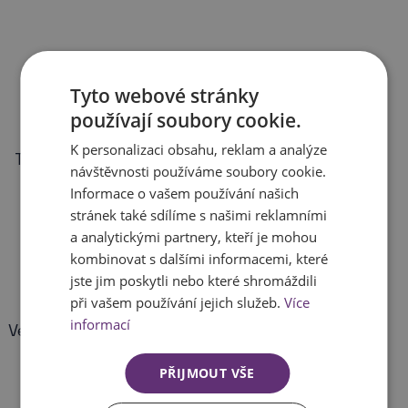
Tyto webové stránky
používají soubory cookie.
K personalizaci obsahu, reklam a analýze
Tradice od roku 1892
4 provozovny
návštěvnosti používáme soubory cookie.
Informace o vašem používání našich
stránek také sdílíme s našimi reklamními
a analytickými partnery, kteří je mohou
kombinovat s dalšími informacemi, které
jste jim poskytli nebo které shromáždili
při vašem používání jejich služeb.
Více
informací
Velké skladové zásoby
Rychlé dodání
PŘIJMOUT VŠE