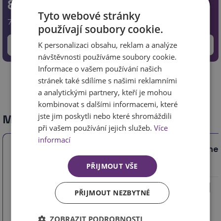
899
Kč
Tyto webové stránky
742.98
Kč bez DPH
používají soubory cookie.
–
+
Přidat do košíku
K personalizaci obsahu, reklam a analýze
návštěvnosti používáme soubory cookie.
Informace o vašem používání našich
stránek také sdílíme s našimi reklamními
Nahoru
a analytickými partnery, kteří je mohou
kombinovat s dalšími informacemi, které
jste jim poskytli nebo které shromáždili
Mohlo by Vás také zajímat
při vašem používání jejich služeb.
Více
informací
Hrnec ker. na sádlo+víko 0,7 l
Hrnec
PŘIJMOUT VŠE
PŘIJMOUT NEZBYTNÉ
ZOBRAZIT PODROBNOSTI