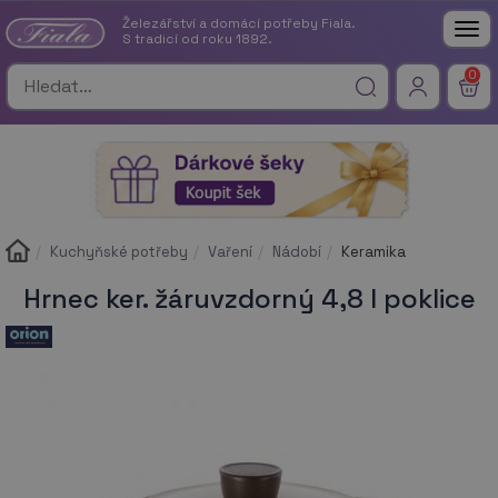
Železářství a domácí potřeby Fiala.
Tog
S tradicí od roku 1892.
nav
0
Kuchyňské potřeby
Vaření
Nádobí
Keramika
Hrnec ker. žáruvzdorný 4,8 l poklice