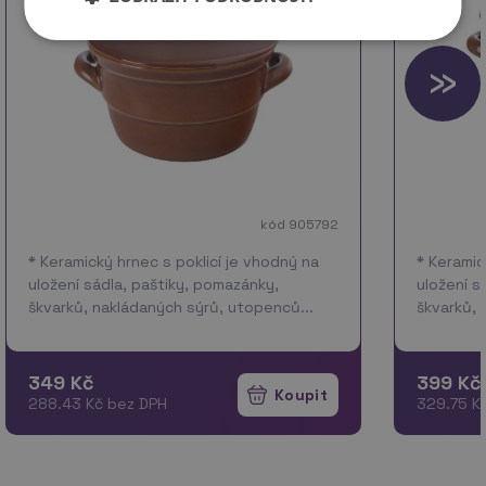
kód 905792
* Keramický hrnec s poklicí je vhodný na
* Keramic
uložení sádla, paštiky, pomazánky,
uložení s
škvarků, nakládaných sýrů, utopenců...
škvarků, 
Využít jej můžete také pro zapékání v
Využít je
troubě. Glazovaná keramika je neporézní,
troubě. *
co…
více
neporéz
349 Kč
399 Kč
288.43 Kč bez DPH
329.75 K