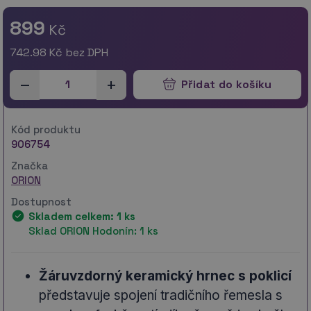
899
Kč
742.98
Kč bez DPH
–
+
Přidat do košíku
Kód produktu
906754
Značka
ORION
Dostupnost
Skladem celkem: 1 ks
Sklad ORION Hodonín: 1 ks
Žáruvzdorný keramický hrnec s poklicí
představuje spojení tradičního řemesla s