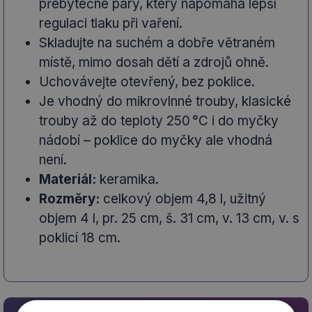
přebytečné páry, který napomáhá lepší
regulaci tlaku při vaření.
Skladujte na suchém a dobře větraném
místě, mimo dosah dětí a zdrojů ohně.
Uchovávejte otevřený, bez poklice.
Je vhodný do mikrovlnné trouby, klasické
trouby až do teploty 250 °C i do myčky
nádobí – poklice do myčky ale vhodná
není.
Materiál:
keramika.
Rozměry:
celkový objem 4,8 l, užitný
objem 4 l, pr. 25 cm, š. 31 cm, v. 13 cm, v. s
poklicí 18 cm.