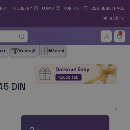
ÍNKY
PRODEJNY
O NÁS
KONTAKT
B2B REGISTRACE
PŘIHLÁŠENÍ
0
ost
Kuchyň
Nádobí
45 DIN
2