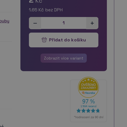
Kč
1.65
Kč bez DPH
–
ouby
+
Přidat do košíku