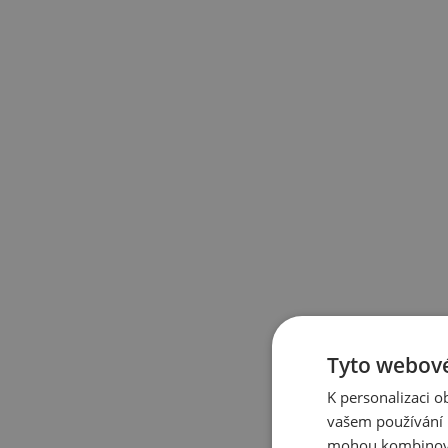
Tyto webové
K personalizaci 
vašem používání n
mohou kombinovat