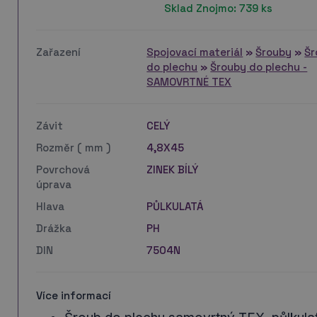
Sklad Znojmo: 739 ks
Zařazení
Spojovací materiál
»
Šrouby
»
Šr
do plechu
»
Šrouby do plechu -
SAMOVRTNÉ TEX
Závit
CELÝ
Rozměr ( mm )
4,8X45
Povrchová
ZINEK BÍLÝ
úprava
Hlava
PŮLKULATÁ
Drážka
PH
DIN
7504N
Více informací