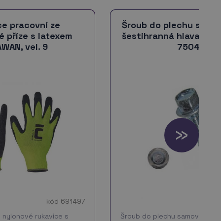
ce pracovní ze
Šroub do plechu samo
é příze s latexem
šestihranná hlava ZB 4
WAN, vel. 9
7504K
kód 691497
 nylonové rukavice s
Šroub do plechu samovrtný T