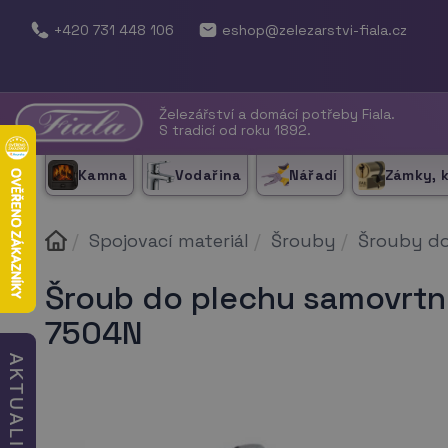
+420 731 448 106
eshop@zelezarstvi-fiala.cz
Železářství a domácí potřeby Fiala.
S tradicí od roku 1892.
Kamna
Vodařina
Nářadí
Zámky, 
Spojovací materiál
Šrouby
Šrouby do
Šroub do plechu samovrtný
7504N