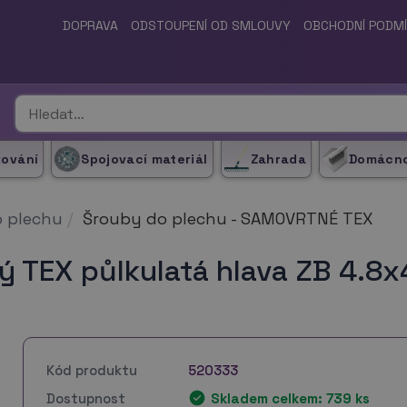
DOPRAVA
ODSTOUPENÍ OD SMLOUVY
OBCHODNÍ PODM
kování
Spojovací materiál
Zahrada
Domácn
 plechu
Šrouby do plechu - SAMOVRTNÉ TEX
 TEX půlkulatá hlava ZB 4.8x
Kód produktu
520333
Dostupnost
Skladem celkem: 739 ks