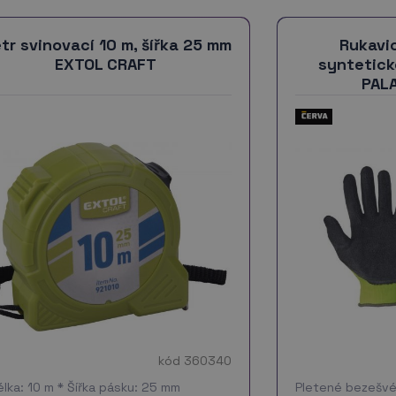
tr svinovací 10 m, šířka 25 mm
Rukavi
EXTOL CRAFT
syntetick
PALA
kód 360340
élka: 10 m * Šířka pásku: 25 mm
Pletené bezešvé