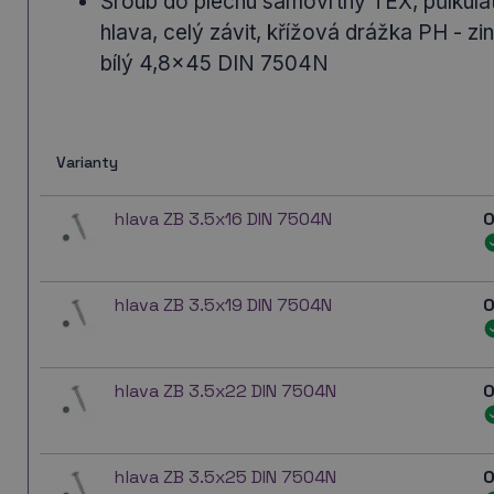
Šroub do plechu samovrtný TEX, půlkula
hlava, celý závit, křížová drážka PH - zi
bílý 4,8x45 DIN 7504N
Varianty
hlava ZB 3.5x16 DIN 7504N
0
hlava ZB 3.5x19 DIN 7504N
0
hlava ZB 3.5x22 DIN 7504N
0
hlava ZB 3.5x25 DIN 7504N
0