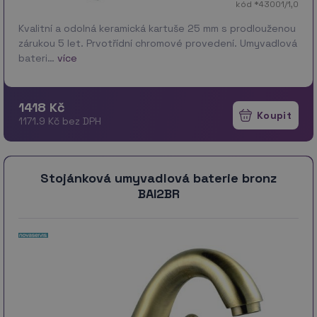
kód *43001/1,0
Kvalitní a odolná keramická kartuše 25 mm s prodlouženou
zárukou 5 let. Prvotřídní chromové provedení. Umyvadlová
bateri…
více
1418 Kč
1171.9 Kč bez DPH
Stojánková umyvadlová baterie bronz
BAI2BR