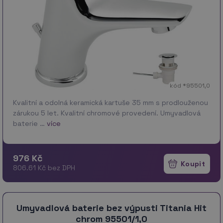
kód *95501,0
Kvalitní a odolná keramická kartuše 35 mm s prodlouženou
zárukou 5 let. Kvalitní chromové provedení. Umyvadlová
baterie …
více
976 Kč
806.61 Kč bez DPH
Umyvadlová baterie bez výpusti Titania Hit
chrom 95501/1,0