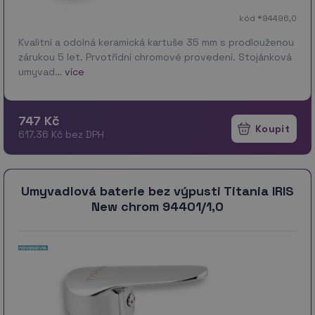
kód *94496,0
Kvalitní a odolná keramická kartuše 35 mm s prodlouženou
zárukou 5 let. Prvotřídní chromové provedení. Stojánková
umyvad…
více
747 Kč
617.36 Kč bez DPH
Umyvadlová baterie bez výpusti Titania IRIS
New chrom 94401/1,0