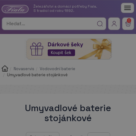
Železářství a domácí potřeby Fiala.
Tog
S tradicí od roku 1892.
nav
0
Novaservis
Vodovodní baterie
Umyvadlové baterie stojánkové
Umyvadlové baterie
stojánkové