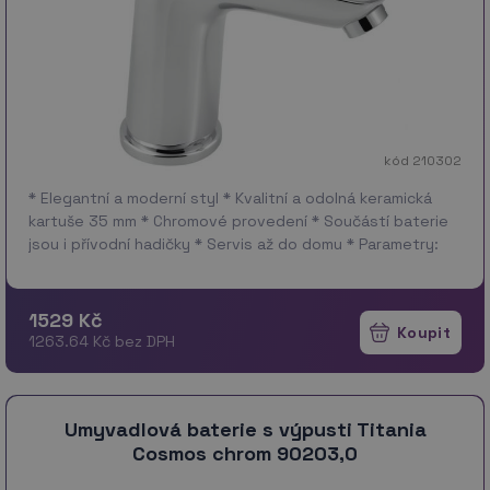
kód 210302
* Elegantní a moderní styl * Kvalitní a odolná keramická
kartuše 35 mm * Chromové provedení * Součástí baterie
jsou i přívodní hadičky * Servis až do domu * Parametry:
Výška 150mm, šířka 50 mm,…
více
1529 Kč
1263.64 Kč bez DPH
Umyvadlová baterie s výpusti Titania
Cosmos chrom 90203,0