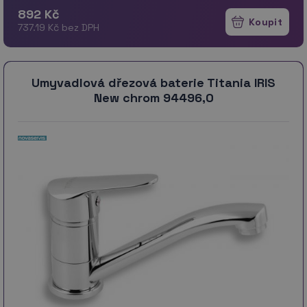
892 Kč
737.19 Kč bez DPH
Umyvadlová dřezová baterie Titania IRIS
New chrom 94496,0