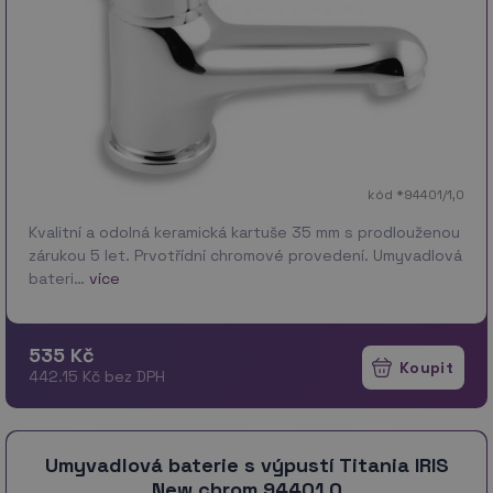
kód *94401/1,0
Kvalitní a odolná keramická kartuše 35 mm s prodlouženou
zárukou 5 let. Prvotřídní chromové provedení. Umyvadlová
bateri…
více
535 Kč
442.15 Kč bez DPH
Umyvadlová baterie s výpustí Titania IRIS
New chrom 94401,0