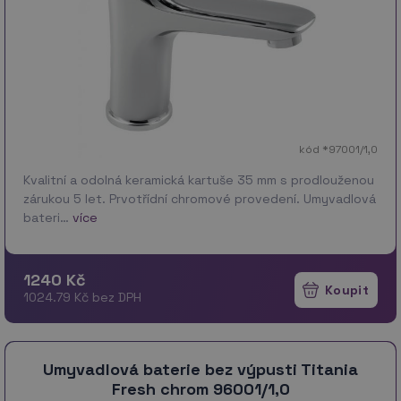
kód *97001/1,0
Kvalitní a odolná keramická kartuše 35 mm s prodlouženou
zárukou 5 let. Prvotřídní chromové provedení. Umyvadlová
bateri…
více
1240 Kč
1024.79 Kč bez DPH
Umyvadlová baterie bez výpusti Titania
Fresh chrom 96001/1,0