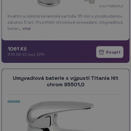
kód *96001,0
Kvalitní a odolná keramická kartuše 35 mm s prodlouženou
zárukou 5 let. Prvotřídní chromové provedení. Umyvadlová
bater…
více
1061 Kč
876.86 Kč bez DPH
Umyvadlová baterie s výpustí Titania Hit
chrom 95501,0