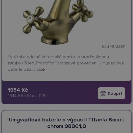
kód *BAI2BR
Kvalitní a odolné keramické ventily s prodlouženou
zárukou 5 let. Prvotřídní bronzové provedení. Umyvadlová
baterie bez …
více
1954 Kč
1614.88 Kč bez DPH
Umyvadlová baterie s výpustí Titania Smart
chrom 98001,0