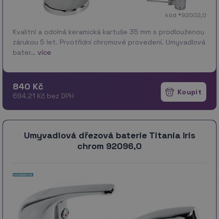
kód *92002,0
Kvalitní a odolná keramická kartuše 35 mm s prodlouženou
zárukou 5 let. Prvotřídní chromové provedení. Umyvadlová
bater…
více
840 Kč
694.21 Kč bez DPH
Umyvadlová dřezová baterie Titania Iris
chrom 92096,0