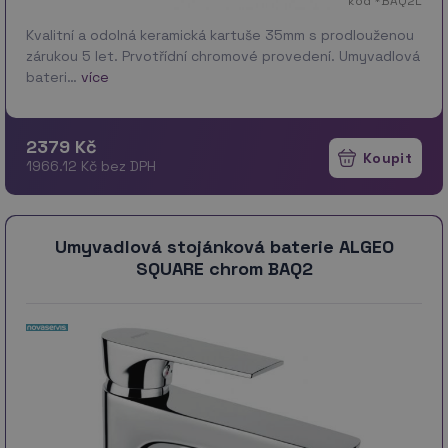
kód *BAQ2L
Kvalitní a odolná keramická kartuše 35mm s prodlouženou
zárukou 5 let. Prvotřídní chromové provedení. Umyvadlová
bateri…
více
2379 Kč
1966.12 Kč bez DPH
Umyvadlová stojánková baterie ALGEO
SQUARE chrom BAQ2