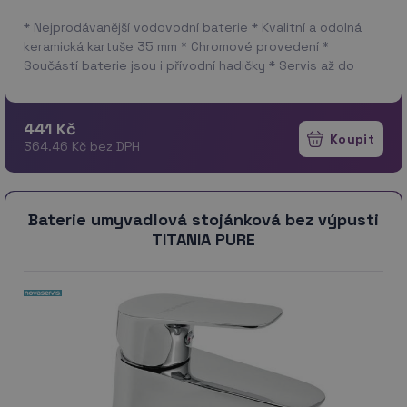
* Nejprodávanější vodovodní baterie * Kvalitní a odolná
keramická kartuše 35 mm * Chromové provedení *
Součástí baterie jsou i přívodní hadičky * Servis až do
domu za 199 Kč * Parametry: Výšk…
více
441 Kč
364.46 Kč bez DPH
Baterie umyvadlová stojánková bez výpusti
TITANIA PURE