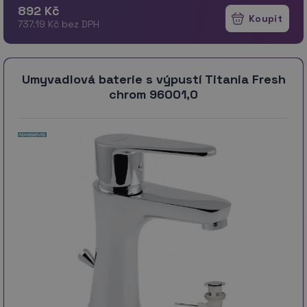
892 Kč
737.19 Kč bez DPH
Umyvadlová baterie s výpustí Titania Fresh
chrom 96001,0