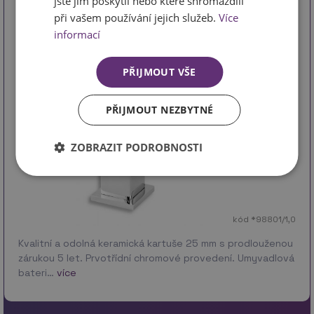
jste jim poskytli nebo které shromáždili
při vašem používání jejich služeb.
Více
informací
PŘIJMOUT VŠE
PŘIJMOUT NEZBYTNÉ
ZOBRAZIT PODROBNOSTI
kód *98801/1,0
Kvalitní a odolná keramická kartuše 25 mm s prodlouženou
zárukou 5 let. Prvotřídní chromové provedení. Umyvadlová
bateri…
více