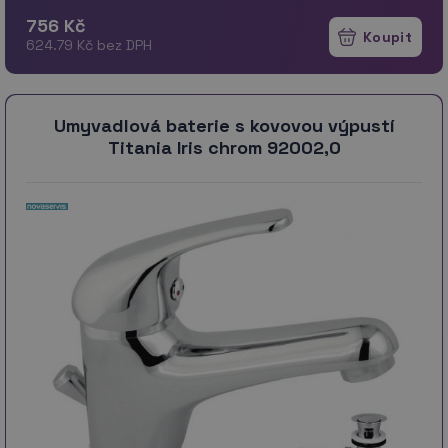
756 Kč
624.79 Kč bez DPH
Umyvadlová baterie s kovovou výpustí
Titania Iris chrom 92002,0