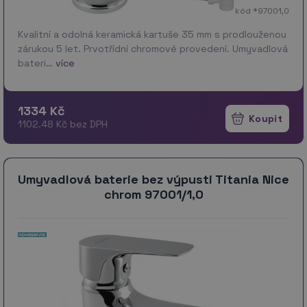
kód *97001,0
Kvalitní a odolná keramická kartuše 35 mm s prodlouženou
zárukou 5 let. Prvotřídní chromové provedení. Umyvadlová
bateri…
více
1334 Kč
1102.48 Kč bez DPH
Umyvadlová baterie bez výpusti Titania Nice
chrom 97001/1,0