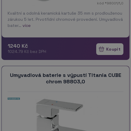
kód *98001/1,0
Kvalitní a odolná keramická kartuše 35 mm s prodlouženou
zárukou 5 let. Prvotřídní chromové provedení. Umyvadlová
bater…
více
1240 Kč
1024.79 Kč bez DPH
Umyvadlová baterie s výpustí Titania CUBE
chrom 98803,0