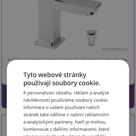
kód *98803,0
Kvalitní a odolná keramická kartuše 25 mm s prodlouženou
zárukou 5 let. Prvotřídní chromové provedení. Umyvadlová
bateri…
více
Tyto webové stránky
používají soubory cookie.
K personalizaci obsahu, reklam a analýze
1597 Kč
1319.83 Kč bez DPH
návštěvnosti používáme soubory cookie.
Informace o vašem používání našich
stránek také sdílíme s našimi reklamními
a analytickými partnery, kteří je mohou
Umyvadlová baterie bez výpusti Titania
kombinovat s dalšími informacemi, které
CUBE chrom 98801/1,0