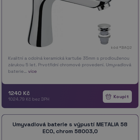
kód *BAQ2
Kvalitní a odolná keramická kartuše 35mm s prodlouženou
zárukou 5 let. Prvotřídní chromové provedení. Umyvadlová
baterie…
více
1240 Kč
1024.79 Kč bez DPH
Umyvadlová baterie s výpustí METALIA 58
ECO, chrom 58003,0