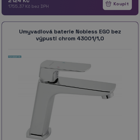
2124 Kč
1755.37 Kč bez DPH
Umyvadlová baterie Nobless EGO bez
výpusti chrom 43001/1,0