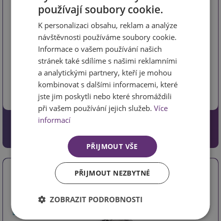
používají soubory cookie.
K personalizaci obsahu, reklam a analýze
návštěvnosti používáme soubory cookie.
Informace o vašem používání našich
kód *6075,0
stránek také sdílíme s našimi reklamními
Rozměr 290 x 130 mm. Celková výška 275 mm. Rozteč
a analytickými partnery, kteří je mohou
montážních otvorů 133mm. …
více
kombinovat s dalšími informacemi, které
jste jim poskytli nebo které shromáždili
při vašem používání jejich služeb.
Více
informací
1605 Kč
1326.45 Kč bez DPH
PŘIJMOUT VŠE
Dvojitá police malá nízká "L" Drátěný
PŘIJMOUT NEZBYTNÉ
program chrom 6074,0
ZOBRAZIT PODROBNOSTI