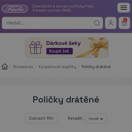
Železářství a domácí potřeby Fiala.
Tog
S tradicí od roku 1892.
nav
0
Novaservis
Koupelnové doplňky
Poličky drátěné
Poličky drátěné
nové
Seřadit: