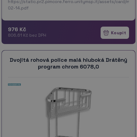
https://static.pr2.pimcore.ferro.unitymsp.it/assets/card/m
02-14.pdf
976 Kč
806.61 Kč bez DPH
Dvojitá rohová police malá hluboká Drátěný
program chrom 6078,0