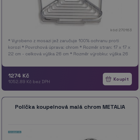
kód 270163
* Vyrobeno z mosazi jež zaručuje 100% ochranu proti
korozi * Povrchová úprava: chrom * Rozměr stran: 17 x 17 x
22 cm - celková výška 26 cm * Rozměr výrobku: výška 26
cm, šířka 22,5 cm, délka 14,5 cm
1274 Kč
1052.89 Kč bez DPH
Polička koupelnová malá chrom METALIA