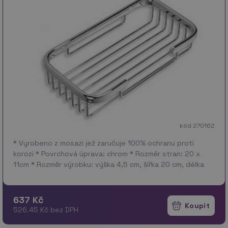
kód 270162
* Vyrobeno z mosazi jež zaručuje 100% ochranu proti
korozi * Povrchová úprava: chrom * Rozměr stran: 20 x
11cm * Rozměr výrobku: výška 4,5 cm, šířka 20 cm, délka
11cm
637 Kč
526.45 Kč bez DPH