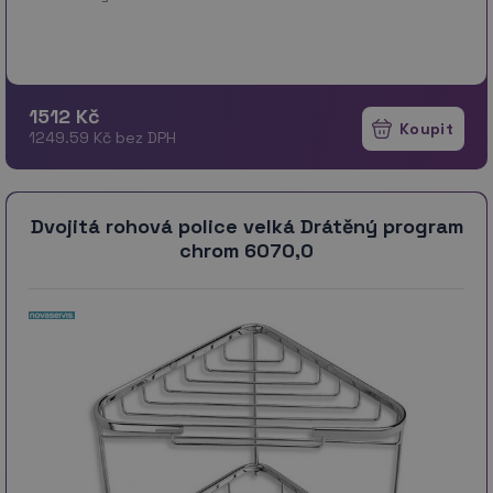
1512 Kč
1249.59 Kč bez DPH
Dvojitá rohová police velká Drátěný program
chrom 6070,0