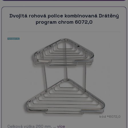
Dvojitá rohová police kombinovaná Drátěný
program chrom 6072,0
kód *6072,0
Celková výška 260 mm. …
více