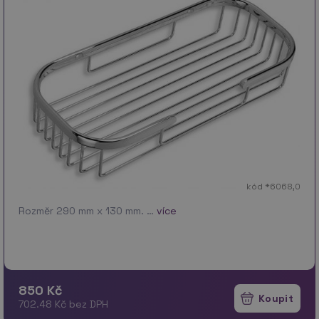
kód *6068,0
Rozměr 290 mm x 130 mm. …
více
850 Kč
702.48 Kč bez DPH