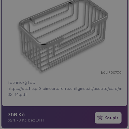
kód *6077,0
Technický list:
https://static.pr2.pimcore.ferro.unitymsp.it/assets/card/me
02-14.pdf
756 Kč
624.79 Kč bez DPH