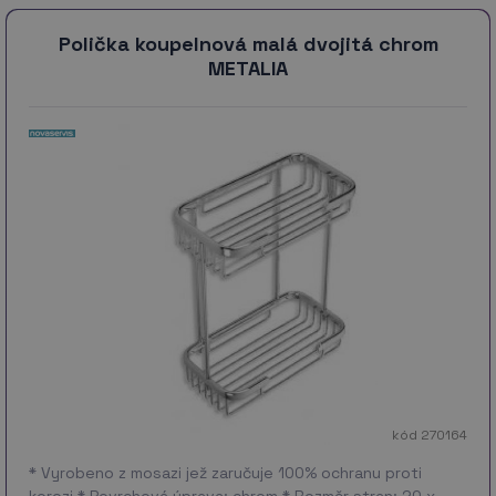
Polička koupelnová malá dvojitá chrom
METALIA
kód 270164
* Vyrobeno z mosazi jež zaručuje 100% ochranu proti
korozi * Povrchová úprava: chrom * Rozměr stran: 20 x