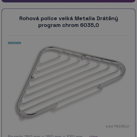
Rohová police velká Metalia Drátěný
program chrom 6035,0
kód *6035,0
Rozměr 250 mm x 250 mm x 330 mm. …
více