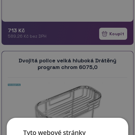
713 Kč
589.26 Kč bez DPH
Dvojitá police velká hluboká Drátěný
program chrom 6075,0
Tyto webové stránky