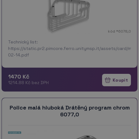
kód *6078,0
Technický list:
https://static.pr2.pimcore.ferro.unitymsp.it/assets/card/m
02-14.pdf
1470 Kč
1214.88 Kč bez DPH
Police malá hluboká Drátěný program chrom
6077,0