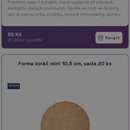
Praktická sada 4 pohárků, které využijete při přípravě
sladkých i slaných pochoutek. Skvěle se hodí na dezerty
jako je panna cotta, pudinky, ovocné přesnídávky, domácí
tvarohové či smetanové dobroty. Stejně dob…
více
55 Kč
45.45 Kč bez DPH
Forma koláč mini 10,5 cm, sada 20 ks