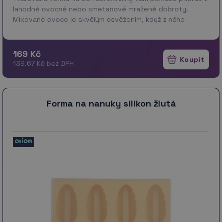
lahodné ovocné nebo smetanové mražené dobroty.
Mixované ovoce je skvělým osvěžením, když z něho
vyrobíte domácí ovocnou pěnu, dřeň nebo nanuky. Stačí
přid…
více
169 Kč
139.67 Kč bez DPH
Forma na nanuky silikon žlutá