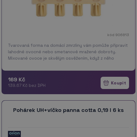
kód 906813
Tvarovaná forma na domácí zmrzliny vám pomůže připravit
lahodné ovocné nebo smetanové mražené dobroty.
Mixované ovoce je skvělým osvěžením, když z něho
vyrobíte domácí ovocnou pěnu, dřeň nebo nanuky. Stačí
přid…
více
169 Kč
139.67 Kč bez DPH
Pohárek UH+víčko panna cotta 0,19 l 6 ks