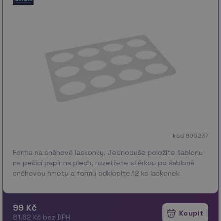
kód 905237
Forma na sněhové laskonky. Jednoduše položíte šablonu
na pečicí papír na plech, rozetřete stěrkou po šabloně
sněhovou hmotu a formu odklopíte.12 ks laskonek
Materiál: Plast Rozměry: forma 18 x 30 x 0,5 cm, …
více
99 Kč
81.82 Kč bez DPH