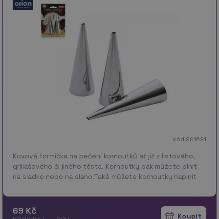
kód 901691
Kovová formička na pečení kornoutků ať již z listového,
griliášového či jiného těsta. Kornoutky pak můžete plnit
na sladko nebo na slano.Také můžete kornoutky naplnit
ovocnou či tvarohovou směsí. přidat dřevěno…
více
69 Kč