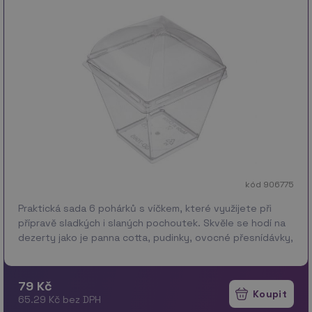
kód 906775
Praktická sada 6 pohárků s víčkem, které využijete při
přípravě sladkých i slaných pochoutek. Skvěle se hodí na
dezerty jako je panna cotta, pudinky, ovocné přesnídávky,
domácí tvarohové či smetanové dobroty. S…
více
79 Kč
65.29 Kč bez DPH