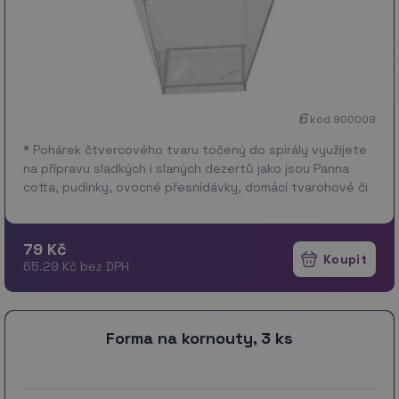
kód 900009
* Pohárek čtvercového tvaru točený do spirály využijete
na přípravu sladkých i slaných dezertů jako jsou Panna
cotta, pudinky, ovocné přesnídávky, domácí tvarohové či
smetanové dobroty, pomazá…
více
79 Kč
65.29 Kč bez DPH
Forma na kornouty, 3 ks