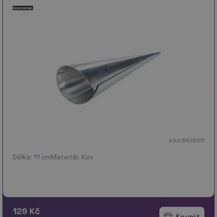
kód 840605
Délka: 11 cmMateriál: Kov
129 Kč