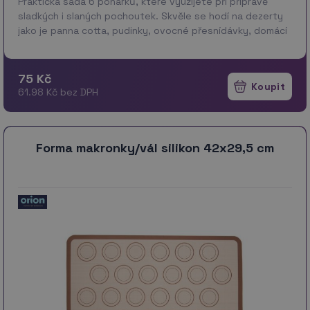
Praktická sada 6 pohárků, které využijete při přípravě
sladkých i slaných pochoutek. Skvěle se hodí na dezerty
jako je panna cotta, pudinky, ovocné přesnídávky, domácí
tvarohové či smetanové dobroty. Stejně dob…
více
75 Kč
61.98 Kč bez DPH
Forma makronky/vál silikon 42x29,5 cm