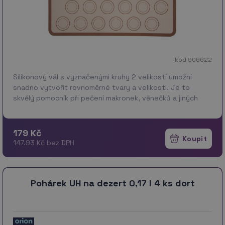
kód 906622
Silikonový vál s vyznačenými kruhy 2 velikostí umožní
snadno vytvořit rovnoměrné tvary a velikosti. Je to
skvělý pomocník při pečení makronek, věnečků a jiných
kulatých dezertů. Silikonový vál vyztužený skleněn…
více
179 Kč
147.93 Kč bez DPH
Pohárek UH na dezert 0,17 l 4 ks dort