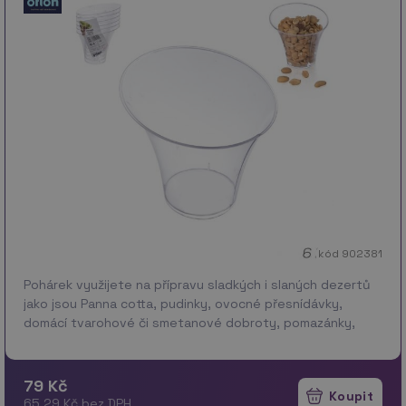
kód 902381
Pohárek využijete na přípravu sladkých i slaných dezertů
jako jsou Panna cotta, pudinky, ovocné přesnídávky,
domácí tvarohové či smetanové dobroty, pomazánky,
paštiky, šunkové pěny... Materiál: Plast V b…
více
79 Kč
65.29 Kč bez DPH