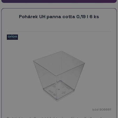
Pohárek UH panna cotta 0,19 l 6 ks
kód 906661