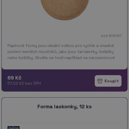
kód 906347
Papírové formy jsou ideální volbou pro rychlé a snadné
pečení menších moučníků, jako jsou tartaletky, koláčky
nebo košíčky. Skvěle se hodí například na narozeninové
oslavy, slavnostní pohoštění nebo domácí peče…
více
69 Kč
57.02 Kč bez DPH
Forma laskonky, 12 ks