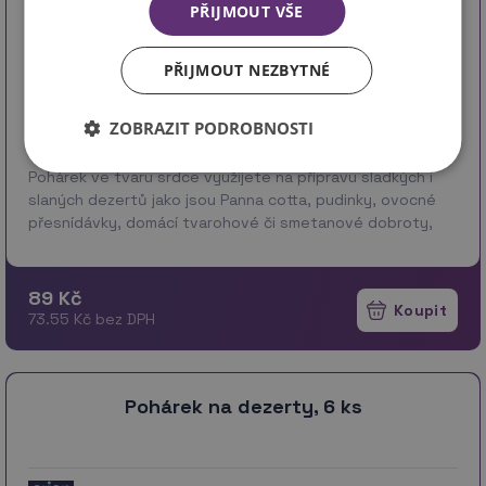
PŘIJMOUT VŠE
PŘIJMOUT NEZBYTNÉ
ZOBRAZIT PODROBNOSTI
kód 902382
Pohárek ve tvaru srdce využijete na přípravu sladkých i
slaných dezertů jako jsou Panna cotta, pudinky, ovocné
přesnídávky, domácí tvarohové či smetanové dobroty,
pomazánky, paštiky, šunkové pěny... Mat…
více
89 Kč
73.55 Kč bez DPH
Pohárek na dezerty, 6 ks