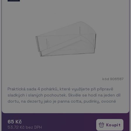
kód 906587
Praktická sada 4 pohárků, které využijete při přípravě
sladkých i slaných pochoutek. Skvěle se hodí na jeden díl
dortu, na dezerty jako je panna cotta, pudinky, ovocné
přesnídávky, domácí tvarohové či smetanové…
více
65 Kč
53.72 Kč bez DPH