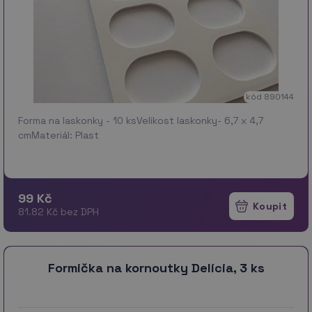
kód 890144
Forma na laskonky - 10 ksVelikost laskonky- 6,7 x 4,7
cmMateriál: Plast
99 Kč
81.82 Kč bez DPH
Formička na kornoutky Delícia, 3 ks