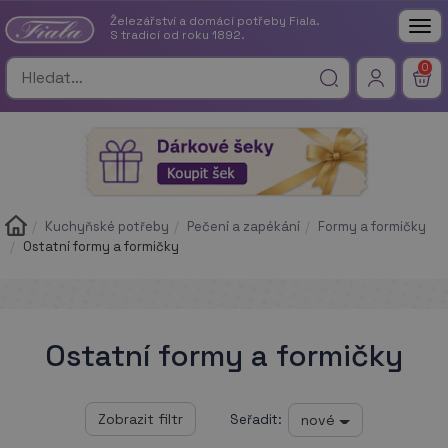
Železářství a domácí potřeby Fiala.
Tog
S tradicí od roku 1892.
nav
0
Kuchyňské potřeby
Pečení a zapékání
Formy a formičky
Ostatní formy a formičky
Ostatní formy a formičky
nové
Seřadit: