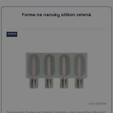
Forma na nanuky silikon zelená
kód 906814
Tvarovaná forma na domácí zmrzliny vám pomůže připravit