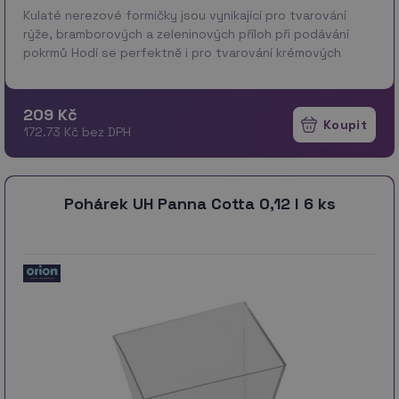
Kulaté nerezové formičky jsou vynikající pro tvarování
rýže, bramborových a zeleninových příloh při podávání
pokrmů Hodí se perfektně i pro tvarování krémových
dezertů, aspiků a v troubě pečených pokr…
více
209 Kč
172.73 Kč bez DPH
Pohárek UH Panna Cotta 0,12 l 6 ks