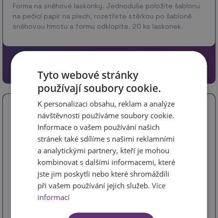
Forma na sněhové laskonky. Jednoduše položíte šablonu
na pečicí papír na plech, rozetřete stěrkou po šabloně
sněhovou hmotu a formu odklopíte. 20 ks laskonek.
Materiál: Plast Rozměry: forma 18 x 30 x 0,4c…
více
99 Kč
81.82 Kč bez DPH
Tyto webové stránky
používají soubory cookie.
K personalizaci obsahu, reklam a analýze
Pohárek na dezerty srdce, 6 ks
návštěvnosti používáme soubory cookie.
Informace o vašem používání našich
stránek také sdílíme s našimi reklamními
a analytickými partnery, kteří je mohou
kombinovat s dalšími informacemi, které
jste jim poskytli nebo které shromáždili
při vašem používání jejich služeb.
Více
informací