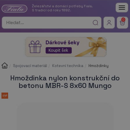
Železářství a domácí potřeby Fiala.
Tog
S tradicí od roku 1892.
nav
0
Spojovací materiál
Kotevní technika
Hmoždinky
Hmoždinka nylon konstrukční do
betonu MBR-S 8x60 Mungo