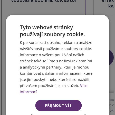
Vodováha 600 mm, kov. Extol
Vrták
ka
Tyto webové stránky
používají soubory cookie.
K personalizaci obsahu, reklam a analýze
návštěvnosti používáme soubory cookie.
Informace o vašem používání našich
stránek také sdílíme s našimi reklamními
a analytickými partnery, kteří je mohou
kombinovat s dalšími informacemi, které
jste jim poskytli nebo které shromáždili
při vašem používání jejich služeb.
Více
kód 360109
informací
Délka: 600 mm
Vlastnost
Použití: 
PŘIJMOUT VŠE
keramický